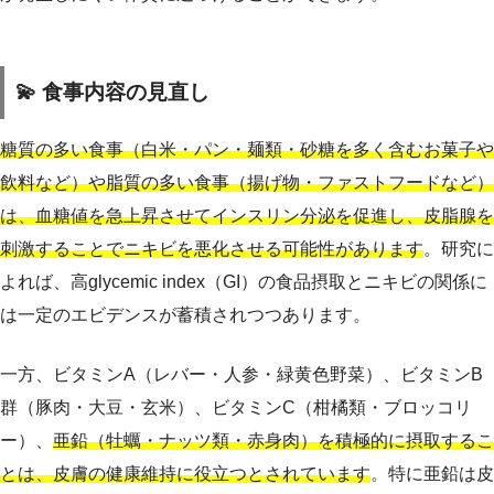
💫 食事内容の見直し
糖質の多い食事（白米・パン・麺類・砂糖を多く含むお菓子や
飲料など）や脂質の多い食事（揚げ物・ファストフードなど）
は、血糖値を急上昇させてインスリン分泌を促進し、皮脂腺を
刺激することでニキビを悪化させる可能性があります
。研究に
よれば、高glycemic index（GI）の食品摂取とニキビの関係に
は一定のエビデンスが蓄積されつつあります。
一方、ビタミンA（レバー・人参・緑黄色野菜）、ビタミンB
群（豚肉・大豆・玄米）、ビタミンC（柑橘類・ブロッコリ
ー）、
亜鉛（牡蠣・ナッツ類・赤身肉）を積極的に摂取するこ
とは、皮膚の健康維持に役立つとされています
。特に亜鉛は皮