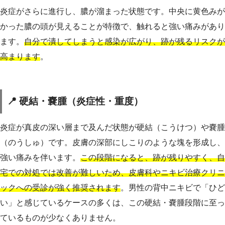
炎症がさらに進行し、膿が溜まった状態です。中央に黄色みが
かった膿の頭が見えることが特徴で、触れると強い痛みがあり
ます。
自分で潰してしまうと感染が広がり、跡が残るリスクが
高まります
。
📍 硬結・嚢腫（炎症性・重度）
炎症が真皮の深い層まで及んだ状態が硬結（こうけつ）や嚢腫
（のうしゅ）です。皮膚の深部にしこりのような塊を形成し、
強い痛みを伴います。
この段階になると、跡が残りやすく、自
宅での対処では改善が難しいため、皮膚科やニキビ治療クリニ
ックへの受診が強く推奨されます
。男性の背中ニキビで「ひど
い」と感じているケースの多くは、この硬結・嚢腫段階に至っ
ているものが少なくありません。