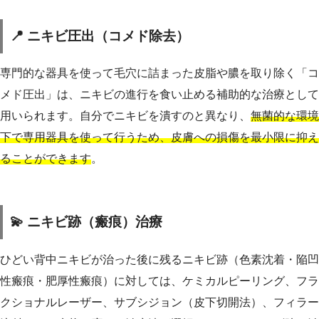
📍 ニキビ圧出（コメド除去）
専門的な器具を使って毛穴に詰まった皮脂や膿を取り除く「コ
メド圧出」は、ニキビの進行を食い止める補助的な治療として
用いられます。自分でニキビを潰すのと異なり、
無菌的な環境
下で専用器具を使って行うため、皮膚への損傷を最小限に抑え
ることができます
。
💫 ニキビ跡（瘢痕）治療
ひどい背中ニキビが治った後に残るニキビ跡（色素沈着・陥凹
性瘢痕・肥厚性瘢痕）に対しては、ケミカルピーリング、フラ
クショナルレーザー、サブシジョン（皮下切開法）、フィラー