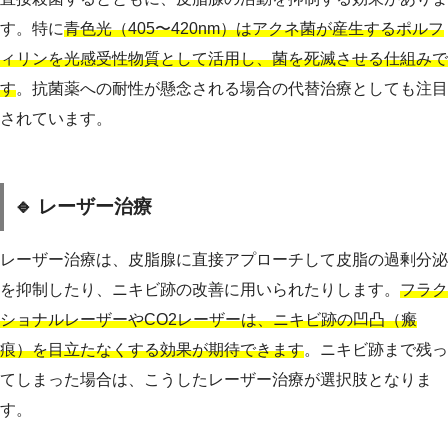
す。特に
青色光（405〜420nm）はアクネ菌が産生するポルフ
ィリンを光感受性物質として活用し、菌を死滅させる仕組みで
す
。抗菌薬への耐性が懸念される場合の代替治療としても注目
されています。
🔹 レーザー治療
レーザー治療は、皮脂腺に直接アプローチして皮脂の過剰分泌
を抑制したり、ニキビ跡の改善に用いられたりします。
フラク
ショナルレーザーやCO2レーザーは、ニキビ跡の凹凸（瘢
痕）を目立たなくする効果が期待できます
。ニキビ跡まで残っ
てしまった場合は、こうしたレーザー治療が選択肢となりま
す。