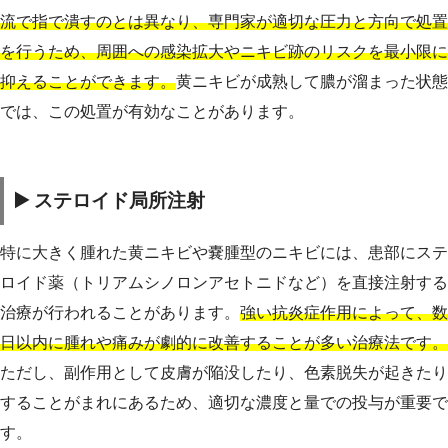
流で指で潰すのとは異なり、専門家が適切な圧力と方向で処置
を行うため、周囲への感染拡大やニキビ跡のリスクを最小限に
抑えることができます。
黄ニキビが成熟して膿が溜まった状態
では、この処置が有効なことがあります。
▶️ ステロイド局所注射
特に大きく腫れた黄ニキビや嚢腫型のニキビには、患部にステ
ロイド薬（トリアムシノロンアセトニドなど）を直接注射する
治療が行われることがあります。
強い抗炎症作用によって、数
日以内に腫れや痛みが劇的に改善することが多い治療法です。
ただし、副作用として皮膚が陥没したり、色素脱失が起きたり
することがまれにあるため、適切な濃度と量での投与が重要で
す。