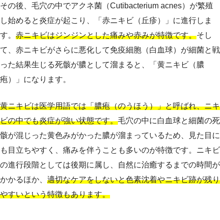
その後、毛穴の中でアクネ菌（Cutibacterium acnes）が繁殖
し始めると炎症が起こり、「赤ニキビ（丘疹）」に進行しま
す。
赤ニキビはジンジンとした痛みや赤みが特徴です。
そし
て、赤ニキビがさらに悪化して免疫細胞（白血球）が細菌と戦
った結果生じる死骸が膿として溜まると、「黄ニキビ（膿
疱）」になります。
黄ニキビは医学用語では「膿疱（のうほう）」と呼ばれ、ニキ
ビの中でも炎症が強い状態です。
毛穴の中に白血球と細菌の死
骸が混じった黄色みがかった膿が溜まっているため、見た目に
も目立ちやすく、痛みを伴うことも多いのが特徴です。ニキビ
の進行段階としては後期に属し、自然に治癒するまでの時間が
かかるほか、
適切なケアをしないと色素沈着やニキビ跡が残り
やすいという特徴もあります。