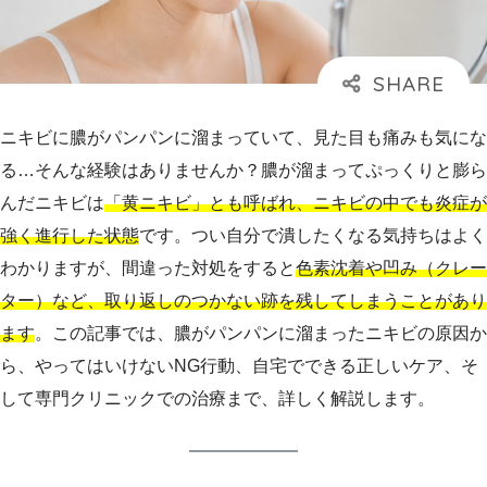
ニキビに膿がパンパンに溜まっていて、見た目も痛みも気にな
る…そんな経験はありませんか？膿が溜まってぷっくりと膨ら
んだニキビは
「黄ニキビ」とも呼ばれ、ニキビの中でも炎症が
強く進行した状態
です。つい自分で潰したくなる気持ちはよく
わかりますが、間違った対処をすると
色素沈着や凹み（クレー
ター）など、取り返しのつかない跡を残してしまうことがあり
ます
。この記事では、膿がパンパンに溜まったニキビの原因か
ら、やってはいけないNG行動、自宅でできる正しいケア、そ
して専門クリニックでの治療まで、詳しく解説します。