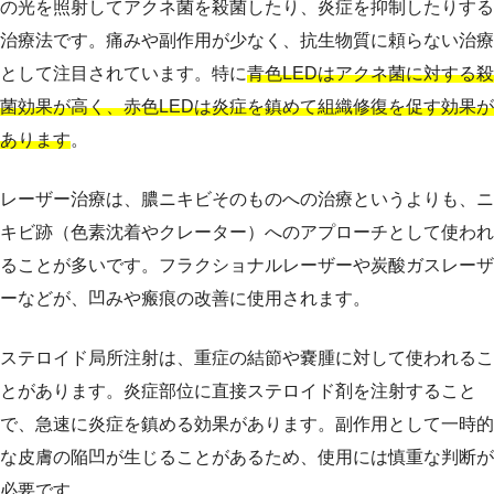
の光を照射してアクネ菌を殺菌したり、炎症を抑制したりする
治療法です。痛みや副作用が少なく、抗生物質に頼らない治療
として注目されています。特に
青色LEDはアクネ菌に対する殺
菌効果が高く、赤色LEDは炎症を鎮めて組織修復を促す効果が
あります
。
レーザー治療は、膿ニキビそのものへの治療というよりも、ニ
キビ跡（色素沈着やクレーター）へのアプローチとして使われ
ることが多いです。フラクショナルレーザーや炭酸ガスレーザ
ーなどが、凹みや瘢痕の改善に使用されます。
ステロイド局所注射は、重症の結節や嚢腫に対して使われるこ
とがあります。炎症部位に直接ステロイド剤を注射すること
で、急速に炎症を鎮める効果があります。副作用として一時的
な皮膚の陥凹が生じることがあるため、使用には慎重な判断が
必要です。