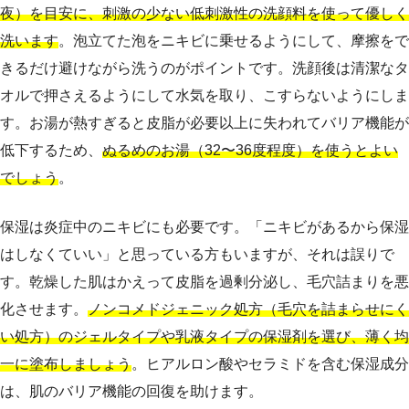
夜）を目安に、刺激の少ない低刺激性の洗顔料を使って優しく
洗います
。泡立てた泡をニキビに乗せるようにして、摩擦をで
きるだけ避けながら洗うのがポイントです。洗顔後は清潔なタ
オルで押さえるようにして水気を取り、こすらないようにしま
す。お湯が熱すぎると皮脂が必要以上に失われてバリア機能が
低下するため、
ぬるめのお湯（32〜36度程度）を使うとよい
でしょう
。
保湿は炎症中のニキビにも必要です。「ニキビがあるから保湿
はしなくていい」と思っている方もいますが、それは誤りで
す。乾燥した肌はかえって皮脂を過剰分泌し、毛穴詰まりを悪
化させます。
ノンコメドジェニック処方（毛穴を詰まらせにく
い処方）のジェルタイプや乳液タイプの保湿剤を選び、薄く均
一に塗布しましょう
。ヒアルロン酸やセラミドを含む保湿成分
は、肌のバリア機能の回復を助けます。