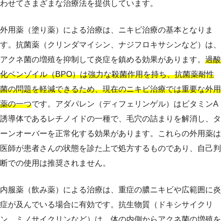
わせてさまざまな治療法を提供しています。
外用薬（塗り薬）による治療は、ニキビ治療の基本となりま
す。抗菌薬（クリンダマイシン、ナジフロキサシンなど）は、
アクネ菌の増殖を抑制して炎症を鎮める効果があります。
過酸
化ベンゾイル（BPO）は強力な殺菌作用を持ち、抗菌薬耐性
菌の問題を軽減できるため、現在のニキビ治療では重要な外用
薬の一つ
です。アダパレン（ディフェリンゲル）はビタミンA
誘導体であるレチノイドの一種で、毛穴の詰まりを解消し、タ
ーンオーバーを正常化する効果があります。これらの外用薬は
医師が患者さんの状態を診た上で処方するものであり、自己判
断での使用は推奨されません。
内服薬（飲み薬）による治療は、重症の膿ニキビや広範囲に炎
症が及んでいる場合に有効です。抗生物質（ドキシサイクリ
ン、ミノサイクリンなど）は、体の内側からアクネ菌の増殖を