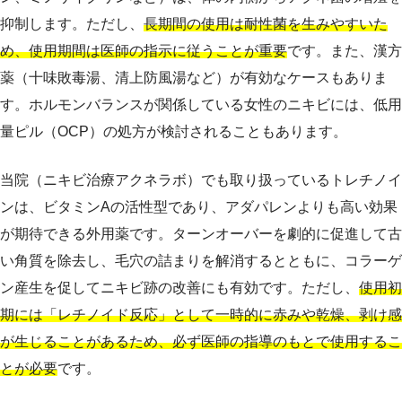
抑制します。ただし、
長期間の使用は耐性菌を生みやすいた
め、使用期間は医師の指示に従うことが重要
です。また、漢方
薬（十味敗毒湯、清上防風湯など）が有効なケースもありま
す。ホルモンバランスが関係している女性のニキビには、低用
量ピル（OCP）の処方が検討されることもあります。
当院（ニキビ治療アクネラボ）でも取り扱っているトレチノイ
ンは、ビタミンAの活性型であり、アダパレンよりも高い効果
が期待できる外用薬です。ターンオーバーを劇的に促進して古
い角質を除去し、毛穴の詰まりを解消するとともに、コラーゲ
ン産生を促してニキビ跡の改善にも有効です。ただし、
使用初
期には「レチノイド反応」として一時的に赤みや乾燥、剥け感
が生じることがあるため、必ず医師の指導のもとで使用するこ
とが必要
です。