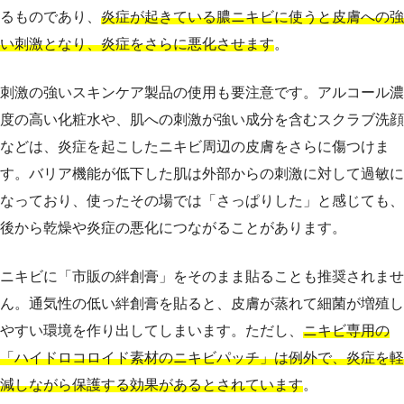
るものであり、
炎症が起きている膿ニキビに使うと皮膚への強
い刺激となり、炎症をさらに悪化させます
。
刺激の強いスキンケア製品の使用も要注意です。アルコール濃
度の高い化粧水や、肌への刺激が強い成分を含むスクラブ洗顔
などは、炎症を起こしたニキビ周辺の皮膚をさらに傷つけま
す。バリア機能が低下した肌は外部からの刺激に対して過敏に
なっており、使ったその場では「さっぱりした」と感じても、
後から乾燥や炎症の悪化につながることがあります。
ニキビに「市販の絆創膏」をそのまま貼ることも推奨されませ
ん。通気性の低い絆創膏を貼ると、皮膚が蒸れて細菌が増殖し
やすい環境を作り出してしまいます。ただし、
ニキビ専用の
「ハイドロコロイド素材のニキビパッチ」は例外で、炎症を軽
減しながら保護する効果があるとされています
。