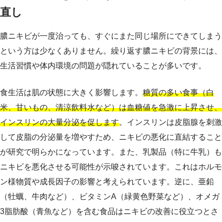
直し
膿ニキビが一度治っても、すぐにまた同じ場所にできてしまう
という方は少なくありません。繰り返す膿ニキビの背景には、
生活習慣や体内環境の問題が隠れていることが多いです。
食生活は肌の状態に大きく影響します。
糖質の多い食事（白
米、甘いもの、清涼飲料水など）は血糖値を急激に上昇させ、
インスリンの大量分泌を促します
。インスリンは皮脂腺を刺激
して皮脂の分泌量を増やすため、ニキビの悪化に直結すること
が研究で明らかになっています。また、乳製品（特に牛乳）も
ニキビを悪化させる可能性が示唆されています。これはホルモ
ン様物質や成長因子の影響と考えられています。逆に、亜鉛
（牡蠣、牛肉など）、ビタミンA（緑黄色野菜など）、オメガ
3脂肪酸（青魚など）を含む食品はニキビの改善に役立つとさ