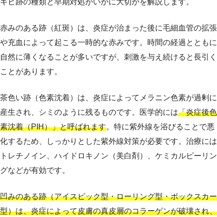
キビ跡の種類と早期対処がいかに大切かを解説します。
赤みのある跡（紅斑）は、炎症が治まった後に毛細血管の拡張
や充血によって起こる一時的な赤みです。時間の経過とともに
自然に薄くなることが多いですが、刺激を与え続けると長引く
ことがあります。
茶色い跡（色素沈着）は、炎症によってメラニン色素が過剰に
産生され、シミのように残るものです。医学的には
「炎症後色
素沈着（PIH）」と呼ばれます
。特に紫外線を浴びることで悪
化するため、しっかりとした紫外線対策が必要です。治療には
トレチノイン、ハイドロキノン（美白剤）、ケミカルピーリン
グなどが有効です。
凹みのある跡（アイスピック型・ローリング型・ボックスカー
型）は、炎症によって皮膚の真皮層のコラーゲンが破壊され、