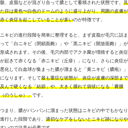
骸、皮脂などが混ざり合って膿として蓄積された状態です。
見
た目は黄色〜白色のドームのように盛り上がり、周囲の皮膚が
赤く炎症を起こしていることが多い
のが特徴です。
ニキビの進行段階を簡単に整理すると、まず皮脂が毛穴に詰ま
って「白ニキビ（閉鎖面皰）」や「黒ニキビ（開放面皰）」が
形成されます。その後、毛穴内部でアクネ菌が増殖すると炎症
が起きて赤くなる「赤ニキビ（丘疹）」になり、さらに炎症が
悪化して白血球が集まった膿が溜まると「黄ニキビ（膿疱）」
になります。そして
最も重症な状態が、炎症が皮膚の深部まで
及んで硬くなる「結節」や、大きく腫れて袋状になる「嚢腫
（のうしゅ）」
です。
つまり、膿がパンパンに溜まった状態はニキビの中でもかなり
進行した段階であり、
適切なケアをしないとニキビ跡になりや
すいので注意が必要
です。