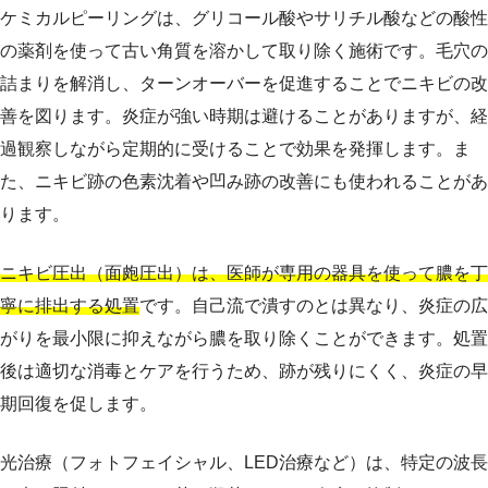
ケミカルピーリングは、グリコール酸やサリチル酸などの酸性
の薬剤を使って古い角質を溶かして取り除く施術です。毛穴の
詰まりを解消し、ターンオーバーを促進することでニキビの改
善を図ります。炎症が強い時期は避けることがありますが、経
過観察しながら定期的に受けることで効果を発揮します。ま
た、ニキビ跡の色素沈着や凹み跡の改善にも使われることがあ
ります。
ニキビ圧出（面皰圧出）は、医師が専用の器具を使って膿を丁
寧に排出する処置
です。自己流で潰すのとは異なり、炎症の広
がりを最小限に抑えながら膿を取り除くことができます。処置
後は適切な消毒とケアを行うため、跡が残りにくく、炎症の早
期回復を促します。
光治療（フォトフェイシャル、LED治療など）は、特定の波長