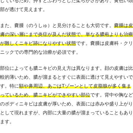
しているため、押すとふわっとした柔らかさがあり、黄色い頭
部が透けて見えます。
また、嚢腫（のうしゅ）と見分けることも大切です。
嚢腫は皮
膚の深い層にまで炎症が及んだ状態で、単なる膿疱よりも治療
が難しくニキビ跡になりやすい状態
です。嚢腫は皮膚科・クリ
ニックでの専門的な治療が必須です。
部位によっても膿ニキビの見え方は異なります。顔の皮膚は比
較的薄いため、膿が溜まるとすぐに表面に透けて見えやすいで
す。特に
額や鼻周辺、あごはTゾーンとして皮脂腺が多く集ま
っているため、膿ニキビができやすい部位
です。背中や胸など
のボディニキビは皮膚が厚いため、表面には赤みや盛り上がり
として現れますが、内部に大量の膿が溜まっていることもあり
ます。