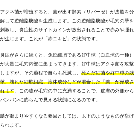
アクネ菌が増殖すると、菌が出す酵素（リパーゼ）が皮脂を分
解して遊離脂肪酸を生成します。この遊離脂肪酸が毛穴の壁を
刺激し、炎症性のサイトカインが放出されることで赤みや腫れ
が生じます。これが「赤ニキビ」の状態です。
炎症がさらに続くと、免疫細胞である好中球（白血球の一種）
が大量に毛穴内部に集まってきます。好中球はアクネ菌を攻撃
しますが、その過程で自らも死滅し、
死んだ細菌や好中球の残
骸、壊れた細胞組織、液体成分などが混合した「膿」が形成さ
れます
。この膿が毛穴の中に充満することで、皮膚の外側から
パンパンに膨らんで見える状態になるのです。
膿が溜まりやすくなる要因としては、以下のようなものが挙げ
られます。