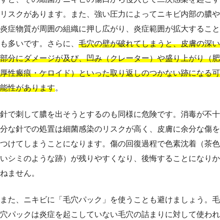
リスクがあります。また、強い圧力によってニキビ内部の膿や
炎症物質が周囲の組織に押し広がり、炎症範囲が拡大すること
も多いです。さらに、
毛穴の壁が破れてしまうと、皮膚の深い
部分にダメージが及び、凹み（クレーター）や盛り上がり（肥
厚性瘢痕・ケロイド）といった取り返しのつかない跡になる可
能性があります
。
針で刺して膿を出そうとするのも同様に危険です。消毒が不十
分な針での処置は細菌感染のリスクが高く、皮膚に余分な傷を
つけてしまうことになります。傷の回復過程で色素沈着（茶色
いシミのような跡）が残りやすくなり、後悔することになりか
ねません。
また、ニキビに「毛穴パック」を使うことも避けましょう。毛
穴パックは炎症を起こしていない毛穴の詰まりに対して使われ