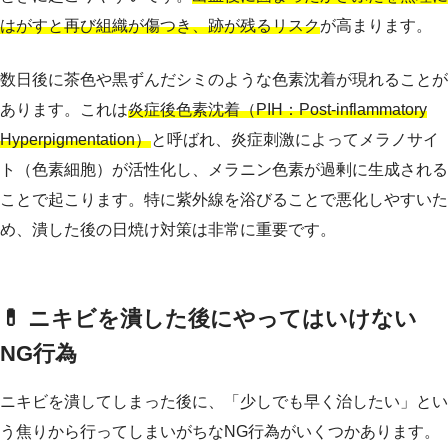
はがすと再び組織が傷つき、跡が残るリスク
が高まります。
数日後に茶色や黒ずんだシミのような色素沈着が現れることが
あります。これは
炎症後色素沈着（PIH：Post-inflammatory
Hyperpigmentation）
と呼ばれ、炎症刺激によってメラノサイ
ト（色素細胞）が活性化し、メラニン色素が過剰に生成される
ことで起こります。特に紫外線を浴びることで悪化しやすいた
め、潰した後の日焼け対策は非常に重要です。
💊 ニキビを潰した後にやってはいけない
NG行為
ニキビを潰してしまった後に、「少しでも早く治したい」とい
う焦りから行ってしまいがちなNG行為がいくつかあります。