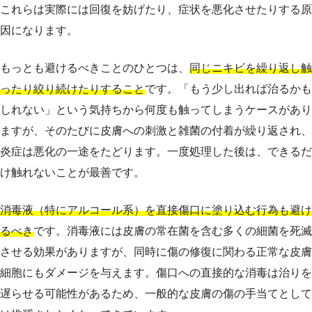
これらは実際には回復を妨げたり、症状を悪化させたりする原
因になります。
もっとも避けるべきことのひとつは、
同じニキビを繰り返し触
ったり絞り続けたりすること
です。「もう少し出れば治るかも
しれない」という気持ちから何度も触ってしまうケースがあり
ますが、そのたびに皮膚への刺激と雑菌の付着が繰り返され、
炎症は悪化の一途をたどります。一度処理した後は、できるだ
け触れないことが最善です。
消毒液（特にアルコール系）を直接傷口に塗り込む行為も避け
るべき
です。消毒液には皮膚の常在菌を含む多くの細菌を死滅
させる効果がありますが、同時に傷の修復に関わる正常な皮膚
細胞にもダメージを与えます。傷口への直接的な消毒は治りを
遅らせる可能性があるため、一般的な皮膚の傷の手当てとして