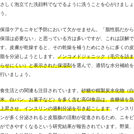
さしく泡立てた洗顔料でなでるように洗うことを心がけましょ
う。
保湿ケアもニキビ予防において欠かせません。「脂性肌だから
保湿は必要ない」と思っている方は多いですが、これは誤解で
す。皮膚が乾燥すると、その乾燥を補うためにさらに多くの皮
脂を分泌しようとします。
ノンコメドジェニック（毛穴を詰ま
らせにくい）と表示された保湿剤
を選んで、適切な水分補給を
行いましょう。
食生活との関連も注目されています。
砂糖や精製炭水化物（白
米、白パン、お菓子など）を多く含む高GI食品は、血糖値を急
上昇させ、インスリンの過剰分泌を引き起こします
。インスリ
ンが多く分泌されると皮脂腺の活動が促進されるため、ニキビ
ができやすくなるという研究結果が報告されています。野菜、