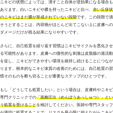
ニキビの状態によっては、潰すこと自体が逆効果になる場合も
あります。白いニキビや膿を持ったニキビと比べ、
赤い丘疹状
のニキビはまだ膿が形成されていない段階
です。この段階で潰
そうとすることは、内容物がほとんど出てこない上に皮膚への
ダメージだけが残る結果になりやすいです。
さらに、自己処置を繰り返す習慣はニキビサイクルを悪化させ
る可能性があります。皮膚への慢性的な刺激は皮脂腺の過活動
を促し、ニキビができやすい環境を維持し続けることにつなが
ります。根本的なニキビ体質の改善のためには、自己処置の習
慣そのものを断ち切ることが重要なステップのひとつです。
もし「どうしても処置したい」という場合は、皮膚科やニキビ
専門クリニックでの
「面皰圧出（めんぽうあっしゅつ）」とい
う処置を受けること
を検討してください。医師や専門スタッフ
が適切に処置することで、リスクを最小限に抑えながらニキビ