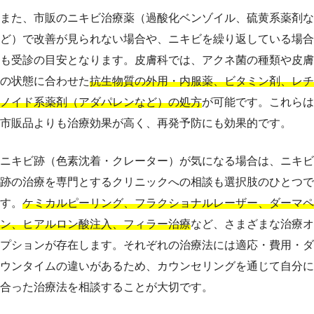
また、市販のニキビ治療薬（過酸化ベンゾイル、硫黄系薬剤な
ど）で改善が見られない場合や、ニキビを繰り返している場合
も受診の目安となります。皮膚科では、アクネ菌の種類や皮膚
の状態に合わせた
抗生物質の外用・内服薬、ビタミン剤、レチ
ノイド系薬剤（アダパレンなど）の処方
が可能です。これらは
市販品よりも治療効果が高く、再発予防にも効果的です。
ニキビ跡（色素沈着・クレーター）が気になる場合は、ニキビ
跡の治療を専門とするクリニックへの相談も選択肢のひとつで
す。
ケミカルピーリング、フラクショナルレーザー、ダーマペ
ン、ヒアルロン酸注入、フィラー治療
など、さまざまな治療オ
プションが存在します。それぞれの治療法には適応・費用・ダ
ウンタイムの違いがあるため、カウンセリングを通じて自分に
合った治療法を相談することが大切です。