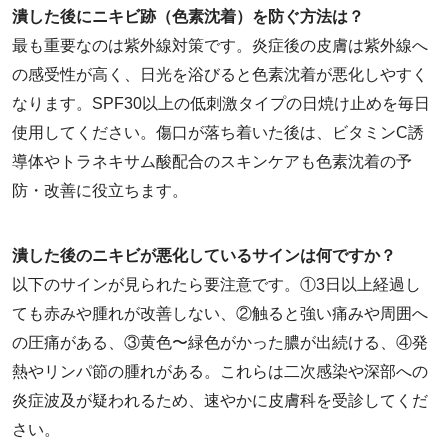
潰した後にニキビ跡（色素沈着）を防ぐ方法は？
最も重要なのは紫外線対策です。炎症後の皮膚は紫外線へ
の感受性が高く、日光を浴びると色素沈着が悪化しやすく
なります。SPF30以上の低刺激タイプの日焼け止めを毎日
使用してください。傷口が落ち着いた後は、ビタミンC誘
導体やトラネキサム酸配合のスキンケアも色素沈着の予
防・改善に役立ちます。
潰した後のニキビが悪化しているサインは何ですか？
以下のサインが見られたら要注意です。①3日以上経過し
ても赤みや腫れが改善しない、②触ると強い痛みや周囲へ
の圧痛がある、③黄色〜緑色がかった膿が出続ける、④発
熱やリンパ節の腫れがある。これらは二次感染や深部への
炎症波及が疑われるため、速やかに皮膚科を受診してくだ
さい。