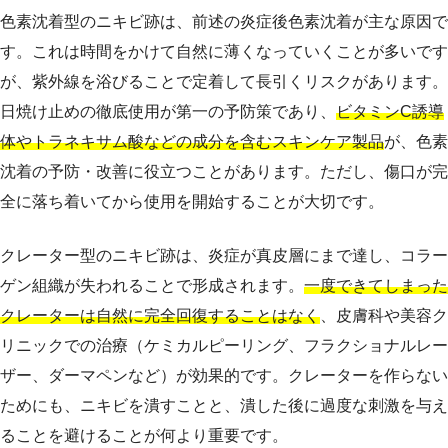
色素沈着型のニキビ跡は、前述の炎症後色素沈着が主な原因で
す。これは時間をかけて自然に薄くなっていくことが多いです
が、紫外線を浴びることで定着して長引くリスクがあります。
日焼け止めの徹底使用が第一の予防策であり、
ビタミンC誘導
体やトラネキサム酸などの成分を含むスキンケア製品
が、色素
沈着の予防・改善に役立つことがあります。ただし、傷口が完
全に落ち着いてから使用を開始することが大切です。
クレーター型のニキビ跡は、炎症が真皮層にまで達し、コラー
ゲン組織が失われることで形成されます。
一度できてしまった
クレーターは自然に完全回復することはなく
、皮膚科や美容ク
リニックでの治療（ケミカルピーリング、フラクショナルレー
ザー、ダーマペンなど）が効果的です。クレーターを作らない
ためにも、ニキビを潰すことと、潰した後に過度な刺激を与え
ることを避けることが何より重要です。