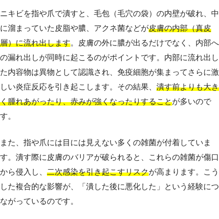
ニキビを指や爪で潰すと、毛包（毛穴の袋）の内壁が破れ、中
に溜まっていた皮脂や膿、アクネ菌などが
皮膚の内部（真皮
層）に流れ出します
。皮膚の外に膿が出るだけでなく、内部へ
の漏れ出しが同時に起こるのがポイントです。内部に流れ出し
た内容物は異物として認識され、免疫細胞が集まってさらに激
しい炎症反応を引き起こします。その結果、
潰す前よりも大き
く腫れあがったり、赤みが強くなったりすること
が多いので
す。
また、指や爪には目には見えない多くの雑菌が付着していま
す。潰す際に皮膚のバリアが破られると、これらの雑菌が傷口
から侵入し、
二次感染を引き起こすリスク
が高まります。こう
した複合的な影響が、「潰した後に悪化した」という経験につ
ながっているのです。