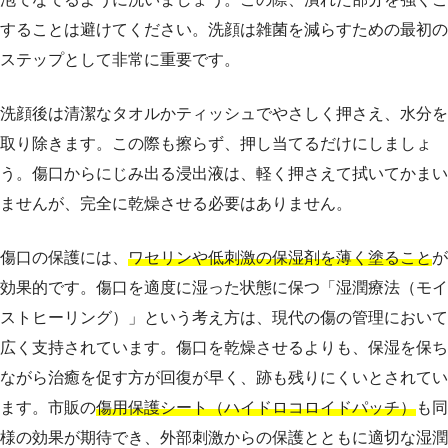
することは避けてください。洗顔は雑菌を減らすための最初の
ステップとして非常に重要です。
洗顔後は清潔なタオルかティッシュでやさしく押さえ、水分を
取り除きます。この際も擦らず、押し当てるだけにしましょ
う。傷口からにじみ出る浸出液は、軽く押さえて拭いてかまい
ませんが、完全に乾燥させる必要はありません。
傷口の保護には、
ワセリンや低刺激の保湿剤を薄く塗ること
が
効果的です。傷口を適度に湿った状態に保つ「湿潤療法（モイ
ストヒーリング）」という考え方は、現代の傷の管理において
広く支持されています。傷口を乾燥させるよりも、保湿を保ち
ながら治癒を促す方が回復が早く、跡も残りにくいとされてい
ます。市販の
傷用保護シート（ハイドロコロイドパッチ）
も同
様の効果が期待でき、外部刺激からの保護とともに適切な湿潤