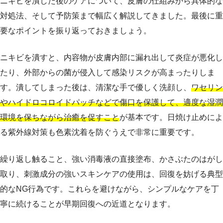
ニキビを潰した後のケアについて、皮膚の仕組みから具体的な
対処法、そして予防策まで幅広く解説してきました。最後に重
要なポイントを振り返っておきましょう。
ニキビを潰すと、内容物が皮膚内部に漏れ出して炎症が悪化し
たり、外部からの菌が侵入して感染リスクが高まったりしま
す。潰してしまった後は、清潔な手で優しく洗顔し、
ワセリン
やハイドロコロイドパッチなどで傷口を保護して、適度な湿潤
環境を保ちながら治癒を促すこと
が基本です。日焼け止めによ
る紫外線対策も色素沈着を防ぐうえで非常に重要です。
繰り返し触ること、強い消毒液の直接塗布、かさぶたのはがし
取り、刺激成分の強いスキンケアの使用は、回復を妨げる典型
的なNG行為です。これらを避けながら、シンプルなケアを丁
寧に続けることが早期回復への近道となります。