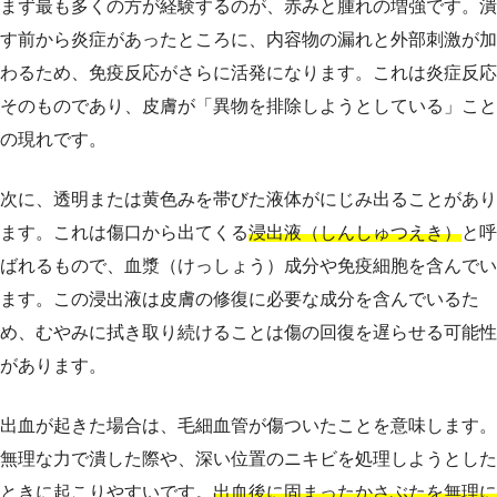
まず最も多くの方が経験するのが、赤みと腫れの増強です。潰
す前から炎症があったところに、内容物の漏れと外部刺激が加
わるため、免疫反応がさらに活発になります。これは炎症反応
そのものであり、皮膚が「異物を排除しようとしている」こと
の現れです。
次に、透明または黄色みを帯びた液体がにじみ出ることがあり
ます。これは傷口から出てくる
浸出液（しんしゅつえき）
と呼
ばれるもので、血漿（けっしょう）成分や免疫細胞を含んでい
ます。この浸出液は皮膚の修復に必要な成分を含んでいるた
め、むやみに拭き取り続けることは傷の回復を遅らせる可能性
があります。
出血が起きた場合は、毛細血管が傷ついたことを意味します。
無理な力で潰した際や、深い位置のニキビを処理しようとした
ときに起こりやすいです。
出血後に固まったかさぶたを無理に