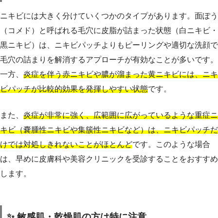
ニキビには大きく分けていくつかのタイプがあります。面ぽう
（コメド）と呼ばれる毛穴に皮脂が詰まった状態（白ニキビ・
黒ニキビ）は、ニキビパッチよりもピーリングや適切な洗顔で
毛穴の詰まりを解消するアプローチが有効なことが多いです。
一方、
炎症を伴う赤ニキビや膿が溜まった黄ニキビには、ニキ
ビパッチが比較的効果を発揮しやすい状態
です。
また、
炎症が非常に強く、広範囲に広がっているような重症ニ
キビ（嚢腫性ニキビや集簇性ニキビなど）は、ニキビパッチだ
けでは対処しきれないことがほとんど
です。このような場合
は、早めに皮膚科や美容クリニックを受診することをおすすめ
します。
✨ 敏感肌・乾燥肌の方は特に注意