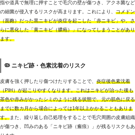
指や道具で無理に押すことで毛穴の壁が傷つき、アクネ菌など
の細菌が侵入するリスクが高まります。これにより、
コメドン
（面皰）だった黒ニキビが炎症を起こした「赤ニキビ」や、さ
らに悪化した「黄ニキビ（膿疱）」になってしまうことがあり
ます。
🦠 ニキビ跡・色素沈着のリスク
皮膚を強く押したり傷つけたりすることで、
炎症後色素沈着
（PIH）が起こりやすくなります。これはニキビが治った後も
茶色や赤みがかったシミのように残る状態で、元の肌色に戻る
までに数カ月から場合によっては1年以上かかることもありま
す。
また、繰り返し自己処理をすることで毛穴周囲の皮膚組織
が傷つき、凹みのある「ニキビ跡（瘢痕）」が残るリスクもあ