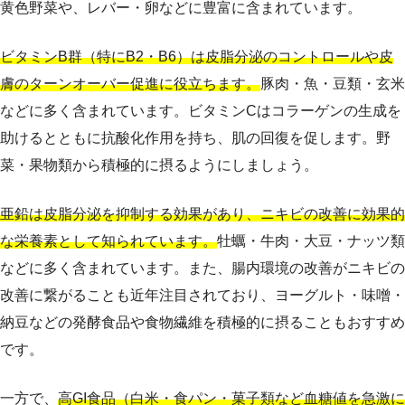
黄色野菜や、レバー・卵などに豊富に含まれています。
ビタミンB群（特にB2・B6）は皮脂分泌のコントロールや皮
膚のターンオーバー促進に役立ちます。
豚肉・魚・豆類・玄米
などに多く含まれています。ビタミンCはコラーゲンの生成を
助けるとともに抗酸化作用を持ち、肌の回復を促します。野
菜・果物類から積極的に摂るようにしましょう。
亜鉛は皮脂分泌を抑制する効果があり、ニキビの改善に効果的
な栄養素として知られています。
牡蠣・牛肉・大豆・ナッツ類
などに多く含まれています。また、腸内環境の改善がニキビの
改善に繋がることも近年注目されており、ヨーグルト・味噌・
納豆などの発酵食品や食物繊維を積極的に摂ることもおすすめ
です。
一方で、
高GI食品（白米・食パン・菓子類など血糖値を急激に