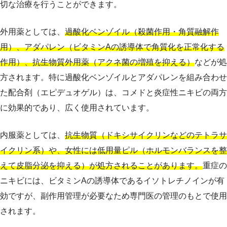
切な治療を行うことができます。
外用薬としては、
過酸化ベンゾイル（殺菌作用・角質融解作
用）、アダパレン（ビタミンAの誘導体で角質化を正常化する
作用）、抗生物質外用薬（アクネ菌の増殖を抑える）
などが処
方されます。特に過酸化ベンゾイルとアダパレンを組み合わせ
た配合剤（エピデュオゲル）は、コメドと炎症性ニキビの両方
に効果的であり、広く使用されています。
内服薬としては、
抗生物質（ドキシサイクリンなどのテトラサ
イクリン系）や、女性には低用量ピル（ホルモンバランスを整
えて皮脂分泌を抑える）が処方されることがあります。
重症の
ニキビには、ビタミンAの誘導体であるイソトレチノインが有
効ですが、副作用管理が必要なため専門医の管理のもとで使用
されます。