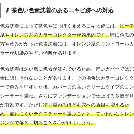
👴 茶色い色素沈着のあるニキビ跡への対応
色素沈着によって茶色や黒っぽく見えるニキビ跡には、
ピーチ
系やオレンジ系のカラーコレクターが効果的です。
特に色黒の
方や黄みがかった色素沈着には、オレンジ系のコントロールカ
ラーが馴染みやすい傾向があります。
色素沈着は深い層に色素が沈んでいるため、軽いカバーでは完
全に隠しきれないことがあります。その場合はカラーコレクタ
ーで色みを中和した後、カバー力の高いクリームタイプのコン
シーラーを重ね、さらにファンデーションで仕上げる多層塗り
が有効です。ただし
塗り重ねるほど毛穴への負担も増えるた
め、崩れにくいテクスチャーを選ぶことと、ていねいなクレン
ジングで落とし切ることを心がけましょう。