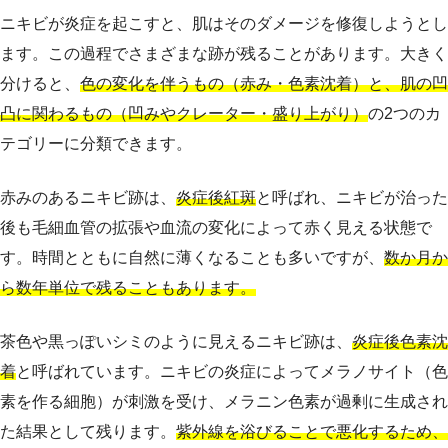
ニキビが炎症を起こすと、肌はそのダメージを修復しようとし
ます。この過程でさまざまな跡が残ることがあります。大きく
分けると、
色の変化を伴うもの（赤み・色素沈着）と、肌の凹
凸に関わるもの（凹みやクレーター・盛り上がり）
の2つのカ
テゴリーに分類できます。
赤みのあるニキビ跡は、
炎症後紅斑
と呼ばれ、ニキビが治った
後も毛細血管の拡張や血流の変化によって赤く見える状態で
す。時間とともに自然に薄くなることも多いですが、
数か月か
ら数年単位で残ることもあります。
茶色や黒っぽいシミのように見えるニキビ跡は、
炎症後色素沈
着
と呼ばれています。ニキビの炎症によってメラノサイト（色
素を作る細胞）が刺激を受け、メラニン色素が過剰に生成され
た結果として残ります。
紫外線を浴びることで悪化するため、