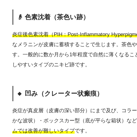
👴 色素沈着（茶色い跡）
炎症後色素沈着（PIH：Post-Inflammatory Hyperpigme
なメラニンが皮膚に蓄積することで生じます。茶色や
す。一般的に数か月から1年程度で自然に薄くなるこ
しやすいタイプのニキビ跡です。
🔸 凹み（クレーター状瘢痕）
炎症が真皮層（皮膚の深い部分）にまで及び、コラー
かな波状）・ボックスカー型（底が平らな箱状）など
ムでは改善が難しいタイプ
です。