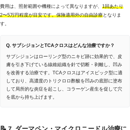
費用は、照射範囲や機種によって異なりますが、
1回あたり
2〜5万円程度が目安です。保険適用外の自由診療
となりま
す。
Q. サブシジョンとTCAクロスはどんな治療ですか？
サブシジョンはローリング型のニキビ跡に効果的で、皮
膚を引き下げている線維組織を針で切断・剥離し、凹み
を改善する治療です。TCAクロスはアイスピック型に適
しており、高濃度のトリクロロ酢酸を凹みの底部に塗布
して局所的な炎症を起こし、コラーゲン産生を促して穴
を底から持ち上げます。
📝 7. ダーマペン・マイクロニードル治療に