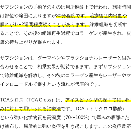
サブシジョンの手術そのものは局所麻酔下で行われ、施術時間
は部位や範囲によりますが
30分程度です。治療後は内出血や
腫れが1〜2週間程度続くことがあります。
線維組織を切断す
ることで、その後の組織再生過程でコラーゲンが産生され、皮
膚の持ち上がりが促されます。
サブシジョンは、ダーマペンやフラクショナルレーザーと組み
合わせることで、相乗効果が期待できます。まずサブシジョン
で線維組織を解放し、その後のコラーゲン産生をレーザーやマ
イクロニードルで促すという流れが代表的です。
TCAクロス（TCA Cross）は、
アイスピック型の深くて細い凹
みに対して用いられる治療法
です。TCA（トリクロロ酢酸）
という強い化学物質を高濃度（70〜100%）で凹みの底部にだ
け塗布し、局所的に強い炎症を引き起こします。この炎症反応