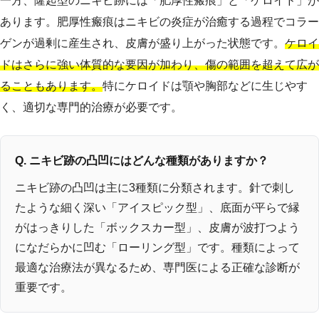
一方、隆起型のニキビ跡には「肥厚性瘢痕」と「ケロイド」が
あります。肥厚性瘢痕はニキビの炎症が治癒する過程でコラー
ゲンが過剰に産生され、皮膚が盛り上がった状態です。
ケロイ
ドはさらに強い体質的な要因が加わり、傷の範囲を超えて広が
ることもあります。
特にケロイドは顎や胸部などに生じやす
く、適切な専門的治療が必要です。
Q. ニキビ跡の凸凹にはどんな種類がありますか？
ニキビ跡の凸凹は主に3種類に分類されます。針で刺し
たような細く深い「アイスピック型」、底面が平らで縁
がはっきりした「ボックスカー型」、皮膚が波打つよう
になだらかに凹む「ローリング型」です。種類によって
最適な治療法が異なるため、専門医による正確な診断が
重要です。