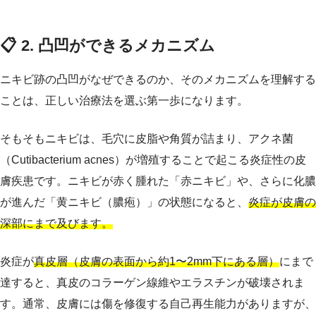
📋 2. 凸凹ができるメカニズム
ニキビ跡の凸凹がなぜできるのか、そのメカニズムを理解する
ことは、正しい治療法を選ぶ第一歩になります。
そもそもニキビは、毛穴に皮脂や角質が詰まり、アクネ菌
（Cutibacterium acnes）が増殖することで起こる炎症性の皮
膚疾患です。ニキビが赤く腫れた「赤ニキビ」や、さらに化膿
が進んだ「黄ニキビ（膿疱）」の状態になると、
炎症が皮膚の
深部にまで及びます。
炎症が
真皮層（皮膚の表面から約1〜2mm下にある層）
にまで
達すると、真皮のコラーゲン線維やエラスチンが破壊されま
す。通常、皮膚には傷を修復する自己再生能力がありますが、