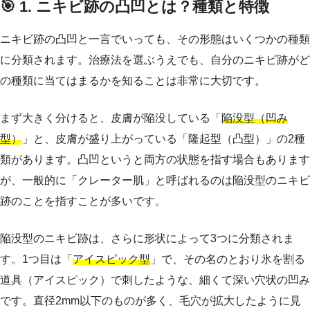
🎯 1. ニキビ跡の凸凹とは？種類と特徴
ニキビ跡の凸凹と一言でいっても、その形態はいくつかの種類
に分類されます。治療法を選ぶうえでも、自分のニキビ跡がど
の種類に当てはまるかを知ることは非常に大切です。
まず大きく分けると、皮膚が陥没している「
陥没型（凹み
型）
」と、皮膚が盛り上がっている「隆起型（凸型）」の2種
類があります。凸凹というと両方の状態を指す場合もあります
が、一般的に「クレーター肌」と呼ばれるのは陥没型のニキビ
跡のことを指すことが多いです。
陥没型のニキビ跡は、さらに形状によって3つに分類されま
す。1つ目は「
アイスピック型
」で、その名のとおり氷を割る
道具（アイスピック）で刺したような、細くて深い穴状の凹み
です。直径2mm以下のものが多く、毛穴が拡大したように見