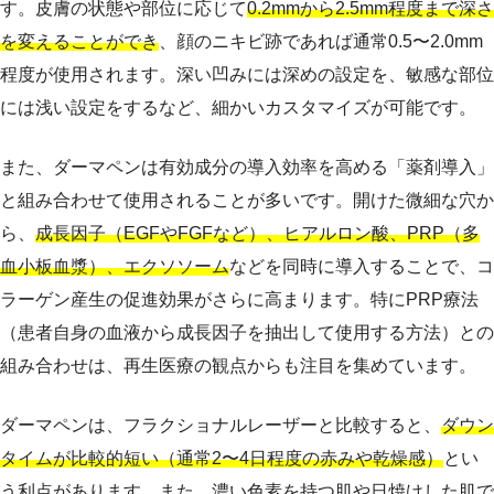
す。皮膚の状態や部位に応じて
0.2mmから2.5mm程度まで深さ
を変えることができ
、顔のニキビ跡であれば通常0.5〜2.0mm
程度が使用されます。深い凹みには深めの設定を、敏感な部位
には浅い設定をするなど、細かいカスタマイズが可能です。
また、ダーマペンは有効成分の導入効率を高める「薬剤導入」
と組み合わせて使用されることが多いです。開けた微細な穴か
ら、
成長因子（EGFやFGFなど）、ヒアルロン酸、PRP（多
血小板血漿）、エクソソーム
などを同時に導入することで、コ
ラーゲン産生の促進効果がさらに高まります。特にPRP療法
（患者自身の血液から成長因子を抽出して使用する方法）との
組み合わせは、再生医療の観点からも注目を集めています。
ダーマペンは、フラクショナルレーザーと比較すると、
ダウン
タイムが比較的短い（通常2〜4日程度の赤みや乾燥感）
とい
う利点があります。また、濃い色素を持つ肌や日焼けした肌で