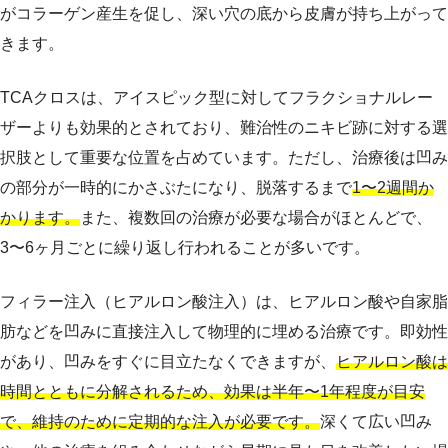
がコラーゲン産生を促し、深い穴の底から皮膚が持ち上がって
きます。
TCAクロスは、アイスピック型に対してフラクショナルレー
ザーよりも効果的とされており、難治性のニキビ跡に対する選
択肢として重要な位置を占めています。ただし、治療後は凹み
の部分が一時的にかさぶたになり、脱落するまで
1〜2週間か
かります。
また、複数回の治療が必要な場合がほとんどで、
3〜6ヶ月ごとに繰り返し行われることが多いです。
フィラー注入（ヒアルロン酸注入）は、ヒアルロン酸や自家脂
肪などを凹みに直接注入して物理的に埋める治療です。即効性
があり、凹みをすぐに目立たなくできますが、
ヒアルロン酸は
時間とともに分解されるため、効果は半年〜1年程度が目安
で、維持のために定期的な注入が必要です。
深くて広い凹み