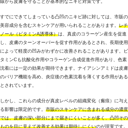
線から皮膚を守ることが基本的なニキビ対策です。
すでにできてしまっている凸凹のニキビ跡に対しては、市販の
美容成分を含むスキンケアが用いられることがあります。
レチ
ノール（ビタミンA誘導体）
は、真皮のコラーゲン産生を促進
し、皮膚のターンオーバーを促す作用があるとされ、長期使用
によって軽度の凹みがわずかに改善されることがあります。ビ
タミンCも抗酸化作用やコラーゲン合成促進作用があり、色素
沈着には一定の効果が期待できます。ナイアシンアミドは皮膚
のバリア機能を高め、炎症後の色素沈着を薄くする作用がある
とされています。
しかし、これらの成分が真皮レベルの組織変化（瘢痕）に与え
る影響は限定的です。
市販のスキンケアに含まれる成分の濃度
では、皮膚の深い部分にまで届きにくいことが多く、凸凹その
ものを目に見えて改善する効果は期待しにくい
のが現実です。