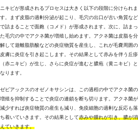
ニキビが形成されるプロセスは大きく以下の段階に分けられま
す。まず皮脂の過剰分泌が起こり、毛穴の出口が古い角質など
で詰まることで面皰（コメド）が形成されます。次に、詰まっ
た毛穴の中でアクネ菌が増殖し始めます。アクネ菌は皮脂を分
解して遊離脂肪酸などの炎症物質を産生し、これが毛嚢周囲の
皮膚に炎症を引き起こします。その結果として赤みを伴う丘疹
（赤ニキビ）が生じ、さらに炎症が進むと膿疱（黄ニキビ）と
なります。
ゼビアックスのオゼノキサシンは、この過程の中でアクネ菌の
増殖を抑制することで炎症の連鎖を断ち切ります。アクネ菌が
減少すれば炎症物質の産生も減り、免疫細胞の過剰な反応も落
ち着いていきます。その結果として
赤みや腫れが引き、膿が消
えていきます。