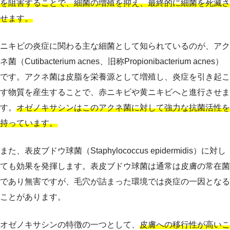
を阻害することで、細菌の増殖を抑え、最終的に細菌を死滅さ
せます。
ニキビの炎症に関わる主な細菌として知られているのが、アク
ネ菌（Cutibacterium acnes、旧称Propionibacterium acnes）
です。アクネ菌は皮脂を栄養源として増殖し、炎症を引き起こ
す物質を産生することで、赤ニキビや黄ニキビへと進行させま
す。
オゼノキサシンはこのアクネ菌に対して強力な抗菌活性を
持っています。
また、表皮ブドウ球菌（Staphylococcus epidermidis）に対し
ても効果を発揮します。表皮ブドウ球菌は通常は皮膚の常在菌
であり無害ですが、毛穴が詰まった環境では炎症の一因となる
ことがあります。
オゼノキサシンの特徴の一つとして、
皮膚への移行性が高いこ