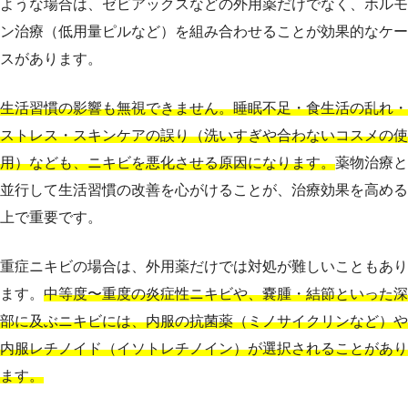
ような場合は、ゼビアックスなどの外用薬だけでなく、ホルモ
ン治療（低用量ピルなど）を組み合わせることが効果的なケー
スがあります。
生活習慣の影響も無視できません。睡眠不足・食生活の乱れ・
ストレス・スキンケアの誤り（洗いすぎや合わないコスメの使
用）なども、ニキビを悪化させる原因になります。
薬物治療と
並行して生活習慣の改善を心がけることが、治療効果を高める
上で重要です。
重症ニキビの場合は、外用薬だけでは対処が難しいこともあり
ます。
中等度〜重度の炎症性ニキビや、嚢腫・結節といった深
部に及ぶニキビには、内服の抗菌薬（ミノサイクリンなど）や
内服レチノイド（イソトレチノイン）が選択されることがあり
ます。