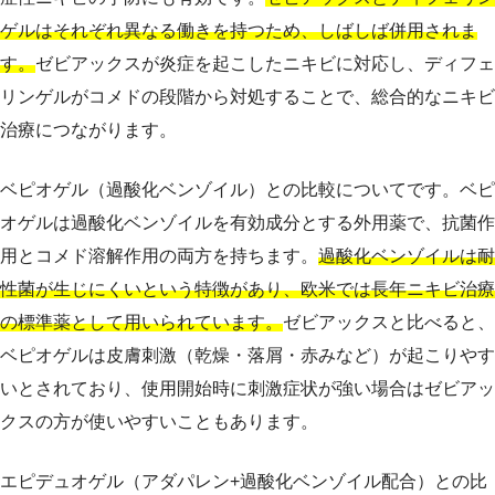
ゲルはそれぞれ異なる働きを持つため、しばしば併用されま
す。
ゼビアックスが炎症を起こしたニキビに対応し、ディフェ
リンゲルがコメドの段階から対処することで、総合的なニキビ
治療につながります。
ベピオゲル（過酸化ベンゾイル）との比較についてです。ベピ
オゲルは過酸化ベンゾイルを有効成分とする外用薬で、抗菌作
用とコメド溶解作用の両方を持ちます。
過酸化ベンゾイルは耐
性菌が生じにくいという特徴があり、欧米では長年ニキビ治療
の標準薬として用いられています。
ゼビアックスと比べると、
ベピオゲルは皮膚刺激（乾燥・落屑・赤みなど）が起こりやす
いとされており、使用開始時に刺激症状が強い場合はゼビアッ
クスの方が使いやすいこともあります。
エピデュオゲル（アダパレン+過酸化ベンゾイル配合）との比