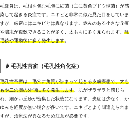
毛嚢炎は、毛根を包む毛包に細菌（主に黄色ブドウ球菌）が感
染して起きる炎症です。ニキビと非常に似た見た目をしていま
すが、厳密にはニキビとは異なります。赤みのある小さな丘疹
や膿疱が複数できることが多く、太ももに多く見られます。
除
毛後や運動後に多く発生します
。
👴 毛孔性苔癬（毛孔性角化症）
毛孔性苔癬は、毛穴に角質が詰まって起きる皮膚疾患で、太も
もや二の腕の外側に多く発生します
。肌がザラザラと感じら
れ、細かい丘疹が密集した状態になります。炎症は少なく、か
ゆみも軽度か無い場合が多いです。ニキビとよく間違えられま
すが、治療法が異なるため注意が必要です。