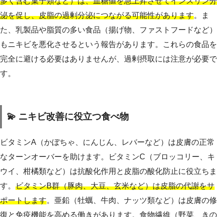
多く含む菓子類など）は、血糖値を急上昇させてインスリン分
泌を促し、皮脂の過剰分泌につながる可能性があります
。ま
た、乳製品や脂質の多い食品（揚げ物、ファストフードなど）
もニキビを悪化させるという報告があります。これらの食品を
完全に避ける必要はありませんが、過剰摂取には注意が必要で
す。
💫 ニキビ改善に役立つ食べ物
ビタミンA（かぼちゃ、にんじん、レバーなど）は皮膚の正常
なターンオーバーを助けます。ビタミンC（ブロッコリー、キ
ウイ、柑橘類など）は抗酸化作用と皮脂の酸化防止に役立ちま
す。
ビタミンB群（豚肉、大豆、玄米など）は皮脂の代謝をサ
ポートします
。亜鉛（牡蠣、牛肉、ナッツ類など）は皮膚の修
復と免疫機能を高める働きがあります。食物繊維（野菜、きの