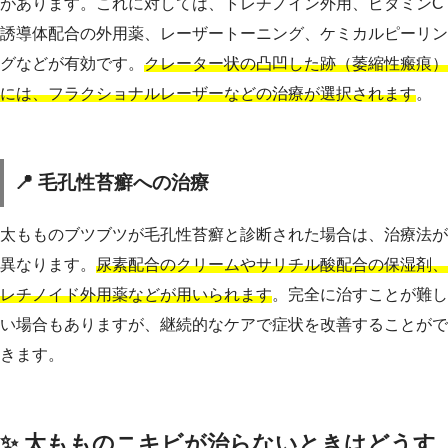
があります。これに対しては、トレチノイン外用、ビタミンC
誘導体配合の外用薬、レーザートーニング、ケミカルピーリン
グなどが有効です。
クレーター状の凸凹した跡（萎縮性瘢痕）
には、フラクショナルレーザーなどの治療が選択されます
。
📍 毛孔性苔癬への治療
太もものブツブツが毛孔性苔癬と診断された場合は、治療法が
異なります。
尿素配合のクリームやサリチル酸配合の保湿剤、
レチノイド外用薬などが用いられます
。完全に治すことが難し
い場合もありますが、継続的なケアで症状を改善することがで
きます。
✨ 太もものニキビが治らないときはどうす