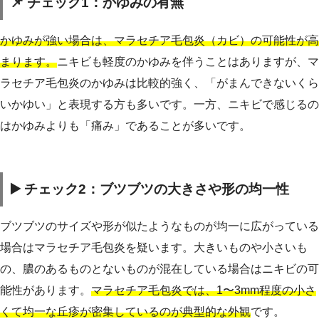
📌 チェック1：かゆみの有無
かゆみが強い場合は、マラセチア毛包炎（カビ）の可能性が高
まります。
ニキビも軽度のかゆみを伴うことはありますが、マ
ラセチア毛包炎のかゆみは比較的強く、「がまんできないくら
いかゆい」と表現する方も多いです。一方、ニキビで感じるの
はかゆみよりも「痛み」であることが多いです。
▶️ チェック2：ブツブツの大きさや形の均一性
ブツブツのサイズや形が似たようなものが均一に広がっている
場合はマラセチア毛包炎を疑います。大きいものや小さいも
の、膿のあるものとないものが混在している場合はニキビの可
能性があります。
マラセチア毛包炎では、1〜3mm程度の小さ
くて均一な丘疹が密集しているのが典型的な外観
です。