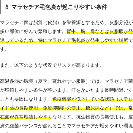
💧 マラセチア毛包炎が起こりやすい条件
マラセチア菌は脂質（皮脂）を栄養源とするため、皮脂分泌が
多い部位に好んで繁殖します。
背中、胸、肩などは皮脂腺が発
達しているため、特にマラセチア毛包炎が発生しやすい場所
で
す。
また、以下のような状況でリスクが高まります。
高温多湿の環境（夏季、蒸れやすい服装）では、マラセチア菌
が増殖しやすい条件が整います。汗をかいたまま長時間過ごす
ことも要因になります。
免疫機能が低下している状態（ステロ
イド薬の長期使用、免疫抑制剤の使用、糖尿病など）では、常
在菌が異常増殖しやすく
なります。抗生物質の長期使用も、皮
膚の細菌バランスが崩れることでマラセチアが増えやすい環境