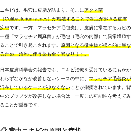
ニキビは、毛穴に皮脂が詰まり、そこに
アクネ菌
（Cutibacterium acnes）が増殖することで炎症が起きる皮膚
疾患
です。一方、マラセチア毛包炎は、皮膚に常在するカビの
一種「マラセチア属真菌」が毛包（毛穴の内部）で異常増殖す
ることで引き起こされます。
原因となる微生物が根本的に異な
るため、治療に使う薬も全く異なります。
日本皮膚科学会の報告でも、ニキビ治療を受けているにもかか
わらずなかなか改善しないケースの中に、
マラセチア毛包炎が
混在しているケースが少なくない
ことが指摘されています。背
中のブツブツが改善しない場合は、一度この可能性を考えてみ
ることが重要です。
📋 背中ニキビの原因と症状