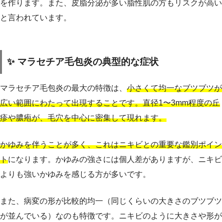
を作ります。また、皮脂分泌が多い脂性肌の方もリスクが高い
と言われています。
✨ マラセチア毛包炎の典型的な症状
マラセチア毛包炎の最大の特徴は、
小さくて均一なブツブツが
広い範囲にわたって出現することです。直径1〜3mm程度の丘
疹や膿疱が、毛穴を中心に密集して現れます。
かゆみを伴うことが多く、これはニキビとの重要な鑑別ポイン
ト
になります。かゆみの強さには個人差がありますが、ニキビ
よりも強いかゆみを感じる方が多いです。
また、病変の形が比較的均一（同じくらいの大きさのブツブツ
が並んでいる）なのも特徴です。ニキビのように大きさや形が