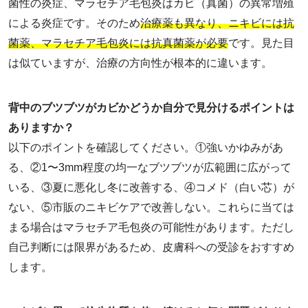
菌性の炎症、マラセチア毛包炎はカビ（真菌）の異常増殖
による炎症です。そのため
治療薬も異なり、ニキビには抗
菌薬、マラセチア毛包炎には抗真菌薬が必要
です。見た目
は似ていますが、治療の方向性が根本的に違います。
背中のブツブツがカビかどうか自分で見分けるポイントは
ありますか？
以下のポイントを確認してください。①強いかゆみがあ
る、②1〜3mm程度の均一なブツブツが広範囲に広がって
いる、③夏に悪化し冬に改善する、④コメド（白い芯）が
ない、⑤市販のニキビケアで改善しない。これらに当ては
まる場合はマラセチア毛包炎の可能性があります。ただし
自己判断には限界があるため、皮膚科への受診をおすすめ
します。