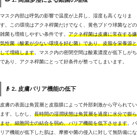
マスク内部は呼気の影響で温度が上昇し、湿度も高くなりま
す。この環境はアクネ桿菌だけでなく、黄色ブドウ球菌などの
雑菌も増殖しやすい条件です。
アクネ桿菌は皮膚に常在する嫌
気性菌（酸素が少ない環境を好む菌）であり、皮脂を栄養源と
して増殖します
。マスク内の密閉空間は酸素濃度が低下しがち
であり、アクネ桿菌にとって好条件が整ってしまいます。
👴 2. 皮膚バリア機能の低下
皮膚の表面は角質層と皮脂膜によって外部刺激から守られてい
ます。しかし、
長時間の湿潤状態は角質層を過度に水分で膨ら
ませ、細胞同士の結合を弱め、バリア機能を低下させます
。バ
リア機能が低下した肌は、摩擦や菌の侵入に対して無防備にな