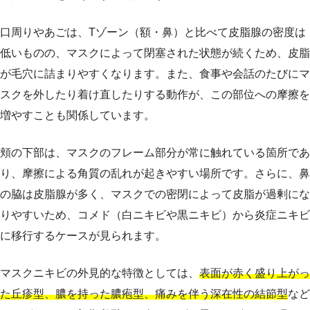
口周りやあごは、Tゾーン（額・鼻）と比べて皮脂腺の密度は
低いものの、マスクによって閉塞された状態が続くため、皮脂
が毛穴に詰まりやすくなります。また、食事や会話のたびにマ
スクを外したり着け直したりする動作が、この部位への摩擦を
増やすことも関係しています。
頬の下部は、マスクのフレーム部分が常に触れている箇所であ
り、摩擦による角質の乱れが起きやすい場所です。さらに、鼻
の脇は皮脂腺が多く、マスクでの密閉によって皮脂が過剰にな
りやすいため、コメド（白ニキビや黒ニキビ）から炎症ニキビ
に移行するケースが見られます。
マスクニキビの外見的な特徴としては、
表面が赤く盛り上がっ
た丘疹型、膿を持った膿疱型、痛みを伴う深在性の結節型
など