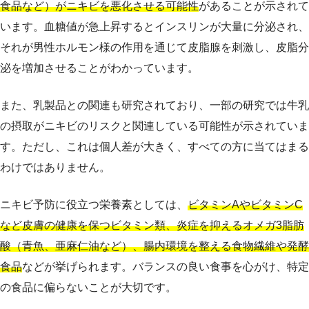
食品など）がニキビを悪化させる可能性
があることが示されて
います。血糖値が急上昇するとインスリンが大量に分泌され、
それが男性ホルモン様の作用を通じて皮脂腺を刺激し、皮脂分
泌を増加させることがわかっています。
また、乳製品との関連も研究されており、一部の研究では牛乳
の摂取がニキビのリスクと関連している可能性が示されていま
す。ただし、これは個人差が大きく、すべての方に当てはまる
わけではありません。
ニキビ予防に役立つ栄養素としては、
ビタミンAやビタミンC
など皮膚の健康を保つビタミン類、炎症を抑えるオメガ3脂肪
酸（青魚、亜麻仁油など）、腸内環境を整える食物繊維や発酵
食品
などが挙げられます。バランスの良い食事を心がけ、特定
の食品に偏らないことが大切です。