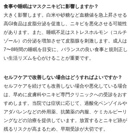
食事や睡眠はマスクニキビに影響しますか？
大きく影響します。白米や砂糖など血糖値を急上昇させる
高GI食品は皮脂分泌を促進し、ニキビを悪化させる可能性
があります。また、睡眠不足はストレスホルモン（コルチ
ゾール）の分泌を増加させて皮脂腺を刺激します。成人は
7〜8時間の睡眠を目安に、バランスの良い食事と規則正し
い生活リズムを心がけることが重要です。
セルフケアで改善しない場合はどうすればよいですか？
セルフケアを続けても改善しない場合や悪化している場合
は、早めに皮膚科やニキビ専門クリニックへの受診をおす
すめします。当院では症状に応じて、過酸化ベンゾイルや
アダパレンなどの外用薬、抗菌薬の内服、ケミカルピーリ
ングなどの治療を提供しています。放置するとニキビ跡が
残るリスクが高まるため、早期受診が大切です。