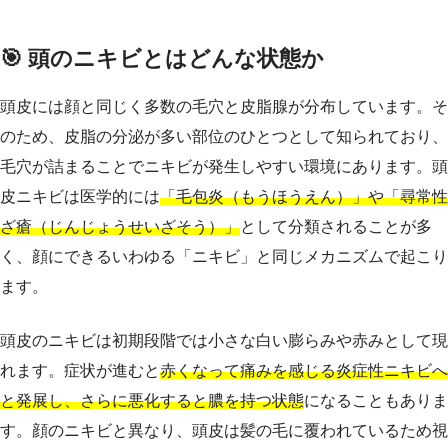
🎯 頭のニキビとはどんな状態か
頭皮には顔と同じく多数の毛穴と皮脂腺が分布しています。そ
のため、皮脂の分泌が多い部位のひとつとして知られており、
毛穴が詰まることでニキビが発生しやすい環境にあります。頭
皮ニキビは医学的には
「毛包炎（もうほうえん）」や「尋常性
ざ瘡（じんじょうせいざそう）」
として分類されることが多
く、顔にできるいわゆる「ニキビ」と同じメカニズムで起こり
ます。
頭皮のニキビは初期段階では小さな白い膨らみや赤みとして現
れます。症状が進むと
赤くなって痛みを感じる炎症性ニキビへ
と発展し、さらに悪化すると膿を持つ状態
になることもありま
す。顔のニキビと異なり、頭皮は髪の毛に覆われているため視