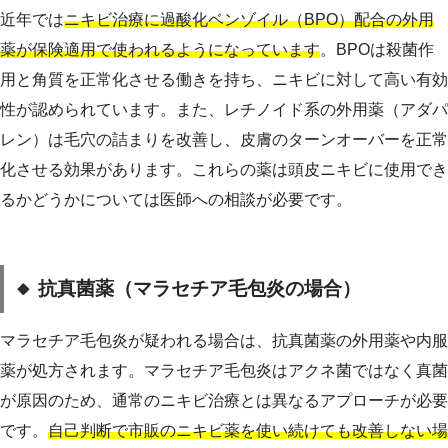
近年では
ニキビ治療に過酸化ベンゾイル（BPO）配合の外用
薬が保険適用で使われるようになっています
。BPOは殺菌作
用と角質を正常化させる働きを持ち、ニキビに対して高い有効
性が認められています。また、レチノイド系の外用薬（アダパ
レン）は毛穴の詰まりを改善し、皮膚のターンオーバーを正常
化させる効果があります。これらの薬は頭皮ニキビに使用でき
るかどうかについては医師への相談が必要です。
🔸 抗真菌薬（マラセチア毛包炎の場合）
マラセチア毛包炎が疑われる場合は、抗真菌薬の外用薬や内服
薬が処方されます。マラセチア毛包炎はアクネ菌ではなく真菌
が原因のため、通常のニキビ治療とは異なるアプローチが必要
です。
自己判断で市販のニキビ薬を使い続けても改善しない場