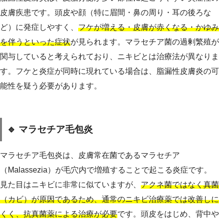
皮膚疾患です。頭皮や顔（特に眉間・鼻の周り・耳の後ろな
ど）に発症しやすく、
フケが増える・皮膚が赤くなる・かゆみ
を伴うといった症状
が見られます。マラセチア菌の過剰繁殖が
関与していると考えられており、ニキビとは治療法が異なりま
す。フケと炎症が同時に現れている場合は、脂漏性皮膚炎の可
能性を疑う必要があります。
🔹 マラセチア毛包炎
マラセチア毛包炎は、皮膚常在菌であるマラセチア
（Malassezia）が毛穴内で増殖することで起こる炎症です。
見た目はニキビに非常に似ていますが、
アクネ菌ではなく真菌
（カビ）が原因であるため、通常のニキビ治療薬では改善しに
くく、抗真菌薬による治療が必要
です。頭皮をはじめ、背中や