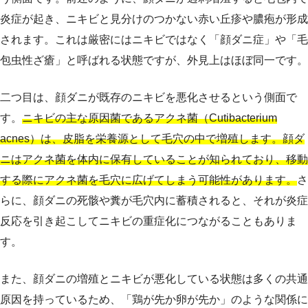
炎症が起き、ニキビと見分けのつかない赤い丘疹や膿疱が形成
されます。これは厳密にはニキビではなく「顔ダニ症」や「毛
包虫性ざ瘡」と呼ばれる状態ですが、外見上はほぼ同一です。
二つ目は、顔ダニが既存のニキビを悪化させるという側面で
す。
ニキビの主な原因菌であるアクネ菌（Cutibacterium
acnes）は、皮脂を栄養源として毛穴の中で増殖します。顔ダ
ニはアクネ菌を体内に保有していることが知られており、移動
する際にアクネ菌を毛穴に広げてしまう可能性があります。
さ
らに、顔ダニの死骸や糞が毛穴内に蓄積されると、それが炎症
反応を引き起こしてニキビの重症化につながることもありま
す。
また、顔ダニの増殖とニキビが悪化している状態は多くの共通
原因を持っているため、「鶏が先か卵が先か」のような関係に