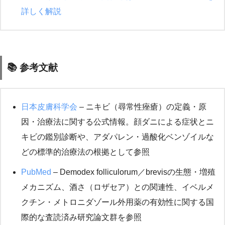
詳しく解説
📚 参考文献
日本皮膚科学会
– ニキビ（尋常性痤瘡）の定義・原
因・治療法に関する公式情報。顔ダニによる症状とニ
キビの鑑別診断や、アダパレン・過酸化ベンゾイルな
どの標準的治療法の根拠として参照
PubMed
– Demodex folliculorum／brevisの生態・増殖
メカニズム、酒さ（ロザセア）との関連性、イベルメ
クチン・メトロニダゾール外用薬の有効性に関する国
際的な査読済み研究論文群を参照