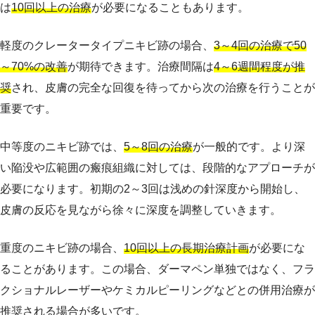
は
10回以上の治療
が必要になることもあります。
軽度のクレータータイプニキビ跡の場合、
3～4回の治療で50
～70%の改善
が期待できます。治療間隔は
4～6週間程度が推
奨
され、皮膚の完全な回復を待ってから次の治療を行うことが
重要です。
中等度のニキビ跡では、
5～8回の治療
が一般的です。より深
い陥没や広範囲の瘢痕組織に対しては、段階的なアプローチが
必要になります。初期の2～3回は浅めの針深度から開始し、
皮膚の反応を見ながら徐々に深度を調整していきます。
重度のニキビ跡の場合、
10回以上の長期治療計画
が必要にな
ることがあります。この場合、ダーマペン単独ではなく、フラ
クショナルレーザーやケミカルピーリングなどとの併用治療が
推奨される場合が多いです。