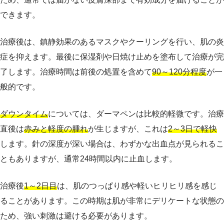
できます。
治療後は、鎮静効果のあるマスクやクーリングを行い、肌の炎
症を抑えます。最後に保湿剤や日焼け止めを塗布して治療が完
了します。治療時間は前後の処置を含めて
90～120分程度
が一
般的です。
ダウンタイム
については、ダーマペンは比較的軽微です。治療
直後は
赤みと軽度の腫れ
が生じますが、これは
2～3日で軽快
します。針の深度が深い場合は、わずかな出血点が見られるこ
ともありますが、通常24時間以内に止血します。
治療後
1～2日目
は、肌のつっぱり感や軽いヒリヒリ感を感じ
ることがあります。この時期は肌が非常にデリケートな状態の
ため、強い刺激は避ける必要があります。