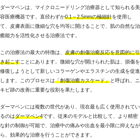
ダーマペンは、マイクロニードリング治療器として知られる美
容医療機器です。直径わずか
0.1～2.5mmの極細針
を使用し
て、皮膚表面に微細な穴を均等に開けることで、肌の自然な治
癒能力を活性化させる治療法です。
この治療法の最大の特徴は、
皮膚の創傷治癒反応を意図的に引
き起こす
ことにあります。微細な穴が開けられた肌は、損傷を
修復しようとして新しいコラーゲンやエラスチンの生成を促進
します。このプロセスは
「創傷治癒カスケード」
と呼ばれ、ニ
キビ跡の改善に重要な役割を果たします。
ダーマペンには複数の世代があり、現在最も広く使用されてい
るのは
ダーマペン4
です。従来のモデルと比較して、より精密
な針の制御が可能で、治療中の痛みや出血を最小限に抑えなが
ら、効果的な治療を行うことができます。