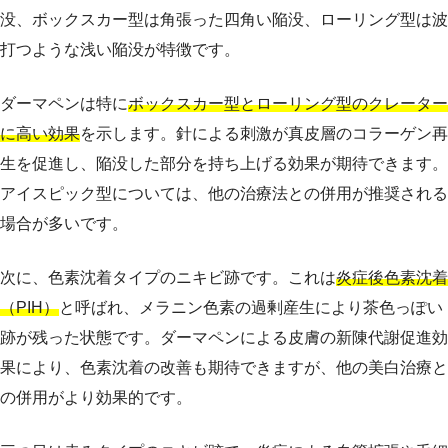
没、ボックスカー型は角張った四角い陥没、ローリング型は波
打つような浅い陥没が特徴です。
ダーマペンは特に
ボックスカー型とローリング型のクレーター
に高い効果
を示します。針による刺激が真皮層のコラーゲン再
生を促進し、陥没した部分を持ち上げる効果が期待できます。
アイスピック型については、他の治療法との併用が推奨される
場合が多いです。
次に、色素沈着タイプのニキビ跡です。これは
炎症後色素沈着
（PIH）
と呼ばれ、メラニン色素の過剰産生により茶色っぽい
跡が残った状態です。ダーマペンによる皮膚の新陳代謝促進効
果により、色素沈着の改善も期待できますが、他の美白治療と
の併用がより効果的です。