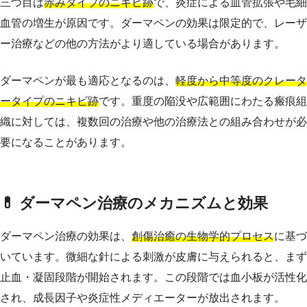
三つ目は
赤みタイプのニキビ跡
で、炎症による血管拡張や毛細
血管の増生が原因です。ダーマペンの効果は限定的で、レーザ
ー治療などの他の方法がより適している場合があります。
ダーマペンが最も適応となるのは、
軽度から中等度のクレータ
ータイプのニキビ跡
です。重度の陥没や広範囲にわたる瘢痕組
織に対しては、複数回の治療や他の治療法との組み合わせが必
要になることがあります。
💊 ダーマペン治療のメカニズムと効果
ダーマペン治療の効果は、
創傷治癒の生物学的プロセス
に基づ
いています。微細な針による刺激が皮膚に与えられると、まず
止血・凝固段階が開始されます。この段階では血小板が活性化
され、成長因子や炎症性メディエーターが放出されます。