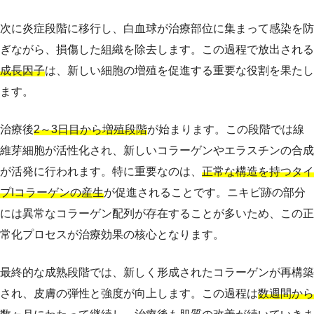
次に炎症段階に移行し、白血球が治療部位に集まって感染を防
ぎながら、損傷した組織を除去します。この過程で放出される
成長因子
は、新しい細胞の増殖を促進する重要な役割を果たし
ます。
治療後
2～3日目から増殖段階
が始まります。この段階では線
維芽細胞が活性化され、新しいコラーゲンやエラスチンの合成
が活発に行われます。特に重要なのは、
正常な構造を持つタイ
プIコラーゲンの産生
が促進されることです。ニキビ跡の部分
には異常なコラーゲン配列が存在することが多いため、この正
常化プロセスが治療効果の核心となります。
最終的な成熟段階では、新しく形成されたコラーゲンが再構築
され、皮膚の弾性と強度が向上します。この過程は
数週間から