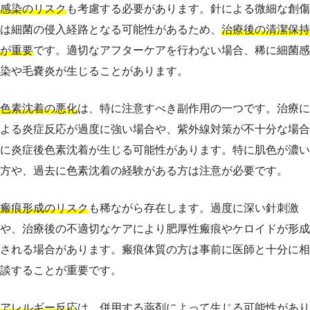
感染のリスク
も考慮する必要があります。針による微細な創傷
は細菌の侵入経路となる可能性があるため、
治療後の清潔保持
が重要
です。適切なアフターケアを行わない場合、稀に細菌感
染や毛嚢炎が生じることがあります。
色素沈着の悪化
は、特に注意すべき副作用の一つです。治療に
よる炎症反応が過度に強い場合や、紫外線対策が不十分な場合
に炎症後色素沈着が生じる可能性があります。特に肌色が濃い
方や、過去に色素沈着の経験がある方は注意が必要です。
瘢痕形成のリスク
も稀ながら存在します。過度に深い針刺激
や、治療後の不適切なケアにより肥厚性瘢痕やケロイドが形成
される場合があります。瘢痕体質の方は事前に医師と十分に相
談することが重要です。
アレルギー反応
は、併用する薬剤によって生じる可能性があり