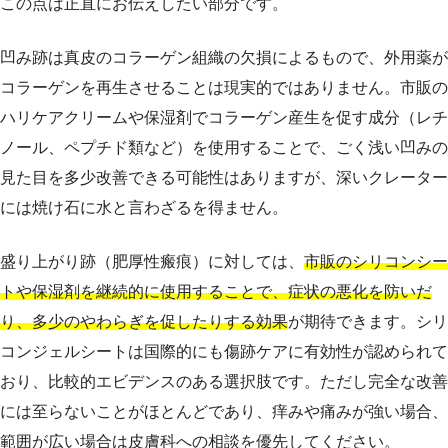
この点は正直にお伝えしたい部分です。
凹み跡は真皮のコラーゲン組織の欠損によるもので、外用薬が
コラーゲンを再生させることは現実的ではありません。市販の
ハリケアクリームや保湿剤でコラーゲン産生を促す成分（レチ
ノール、ペプチド類など）を使用することで、ごく浅い凹みの
見た目を多少改善できる可能性はありますが、深いクレーター
には焼け石に水と言わざるを得ません。
盛り上がり跡（肥厚性瘢痕）に対しては、
市販のシリコンシー
トや保湿剤を継続的に使用することで、症状の悪化を防いだ
り、多少のやわらぎを促したりする効果
が期待できます。シリ
コンジェルシートは国際的にも傷跡ケアに有効性が認められて
おり、比較的エビデンスのある選択肢です。ただし完全な改善
には至らないことがほとんどであり、痒みや痛みが強い場合、
範囲が広い場合は皮膚科への相談を優先してください。