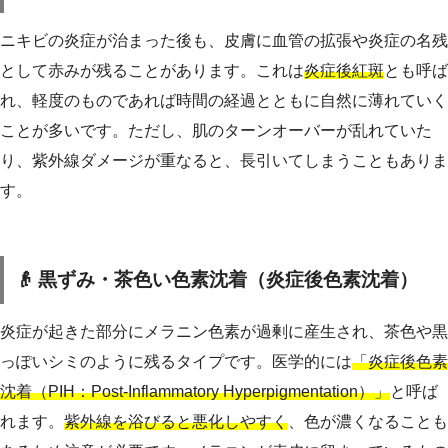
ニキビの炎症が治まった後も、皮膚に血管の拡張や炎症の名残
として赤みが残ることがあります。これは
炎症後紅斑
とも呼ば
れ、軽度のものであれば時間の経過とともに自然に薄れていく
ことが多いです。ただし、肌のターンオーバーが乱れていた
り、紫外線ダメージが重なると、長引いてしまうこともありま
す。
👴 黒ずみ・茶色い色素沈着（炎症後色素沈着）
炎症が起きた部分にメラニン色素が過剰に産生され、茶色や黒
っぽいシミのように残るタイプです。医学的には
「炎症後色素
沈着（PIH：Post-Inflammatory Hyperpigmentation）」
と呼ば
れます。
紫外線を浴びると悪化しやすく
、色が濃くなることも