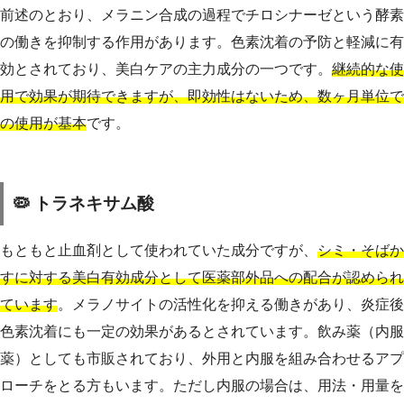
前述のとおり、メラニン合成の過程でチロシナーゼという酵素
の働きを抑制する作用があります。色素沈着の予防と軽減に有
効とされており、美白ケアの主力成分の一つです。
継続的な使
用で効果が期待できますが、即効性はないため、数ヶ月単位で
の使用が基本
です。
🦠 トラネキサム酸
もともと止血剤として使われていた成分ですが、
シミ・そばか
すに対する美白有効成分として医薬部外品への配合が認められ
ています
。メラノサイトの活性化を抑える働きがあり、炎症後
色素沈着にも一定の効果があるとされています。飲み薬（内服
薬）としても市販されており、外用と内服を組み合わせるアプ
ローチをとる方もいます。ただし内服の場合は、用法・用量を