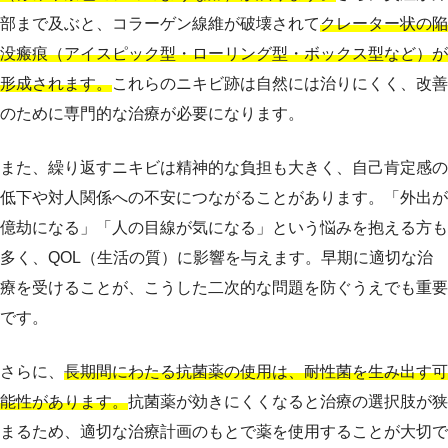
部まで及ぶと、コラーゲン線維が破壊されて
クレーター状の陥
没瘢痕（アイスピック型・ローリング型・ボックス型など）が
形成されます。
これらのニキビ跡は自然には治りにくく、改善
のために専門的な治療が必要になります。
また、繰り返すニキビは精神的な負担も大きく、自己肯定感の
低下や対人関係への不安につながることがあります。「外出が
億劫になる」「人の目線が気になる」という悩みを抱える方も
多く、QOL（生活の質）に影響を与えます。早期に適切な治
療を受けることが、こうした二次的な問題を防ぐうえでも重要
です。
さらに、
長期間にわたる抗菌薬の使用は、耐性菌を生み出す可
能性があります。
抗菌薬が効きにくくなると治療の選択肢が狭
まるため、適切な治療計画のもとで薬を使用することが大切で