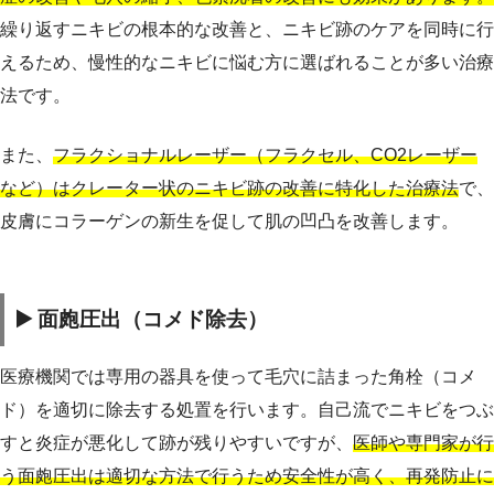
繰り返すニキビの根本的な改善と、ニキビ跡のケアを同時に行
えるため、慢性的なニキビに悩む方に選ばれることが多い治療
法です。
また、
フラクショナルレーザー（フラクセル、CO2レーザー
など）はクレーター状のニキビ跡の改善に特化した治療法
で、
皮膚にコラーゲンの新生を促して肌の凹凸を改善します。
▶️ 面皰圧出（コメド除去）
医療機関では専用の器具を使って毛穴に詰まった角栓（コメ
ド）を適切に除去する処置を行います。自己流でニキビをつぶ
すと炎症が悪化して跡が残りやすいですが、
医師や専門家が行
う面皰圧出は適切な方法で行うため安全性が高く、再発防止に