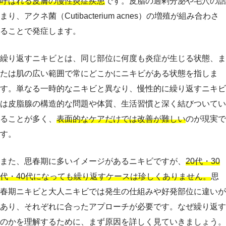
呼ばれる皮膚の慢性炎症疾患
です。皮脂の過剰分泌や毛穴の詰
まり、アクネ菌（Cutibacterium acnes）の増殖が組み合わさ
ることで発症します。
繰り返すニキビとは、同じ部位に何度も炎症が生じる状態、ま
たは肌の広い範囲で常にどこかにニキビがある状態を指しま
す。単なる一時的なニキビと異なり、慢性的に繰り返すニキビ
は皮脂腺の構造的な問題や体質、生活習慣と深く結びついてい
ることが多く、
表面的なケアだけでは改善が難しい
のが現実で
す。
また、思春期に多いイメージがあるニキビですが、
20代・30
代・40代になっても繰り返すケースは珍しくありません。
思
春期ニキビと大人ニキビでは発生の仕組みや好発部位に違いが
あり、それぞれに合ったアプローチが必要です。なぜ繰り返す
のかを理解するために、まず原因を詳しく見ていきましょう。