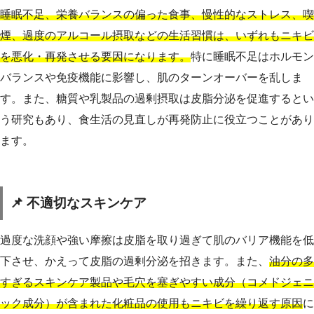
睡眠不足、栄養バランスの偏った食事、慢性的なストレス、喫
煙、過度のアルコール摂取などの生活習慣は、いずれもニキビ
を悪化・再発させる要因になります。
特に睡眠不足はホルモン
バランスや免疫機能に影響し、肌のターンオーバーを乱しま
す。また、糖質や乳製品の過剰摂取は皮脂分泌を促進するとい
う研究もあり、食生活の見直しが再発防止に役立つことがあり
ます。
📌 不適切なスキンケア
過度な洗顔や強い摩擦は皮脂を取り過ぎて肌のバリア機能を低
下させ、かえって皮脂の過剰分泌を招きます。また、
油分の多
すぎるスキンケア製品や毛穴を塞ぎやすい成分（コメドジェニ
ック成分）が含まれた化粧品の使用もニキビを繰り返す原因
に