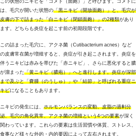
この状態のニキビを「コメド（面皰）」と呼びます。コメドに
は、毛穴が開いた状態の
「黒ニキビ（開放面皰）」と、毛穴が
皮膚の下で詰まった「白ニキビ（閉鎖面皰）」の2種類
があり
ます。どちらも炎症を起こす前の初期段階です。
この詰まった毛穴に、アクネ菌（Cutibacterium acnes）など
の皮膚常在菌が増殖すると、炎症が引き起こされます。炎症を
伴うニキビは赤みを帯びた「赤ニキビ」、さらに悪化すると膿
が溜まった
「黄ニキビ（膿疱）」へと進行します。炎症が深部
まで及ぶと「嚢腫（のうしゅ）」や「結節」と呼ばれる重症ニ
キビ
になることもあります。
ニキビの発生には、
ホルモンバランスの変動、皮脂の過剰分
泌、毛穴の角化異常、アクネ菌の増殖という4つの要素
が深く
関わっています。これらの要素は生活習慣や体質、ストレス、
食事など様々な外的・内的要因によって左右されます。