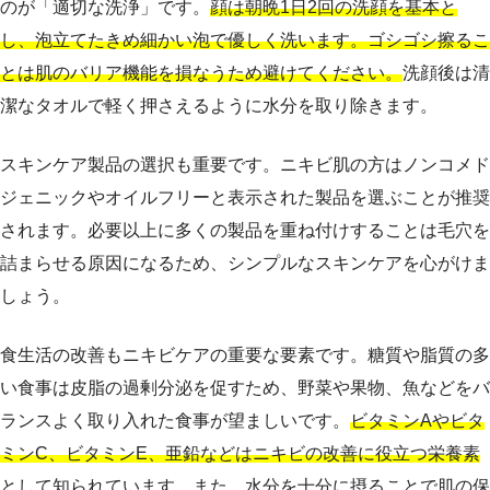
のが「適切な洗浄」です。
顔は朝晩1日2回の洗顔を基本と
し、泡立てたきめ細かい泡で優しく洗います。ゴシゴシ擦るこ
とは肌のバリア機能を損なうため避けてください。
洗顔後は清
潔なタオルで軽く押さえるように水分を取り除きます。
スキンケア製品の選択も重要です。ニキビ肌の方はノンコメド
ジェニックやオイルフリーと表示された製品を選ぶことが推奨
されます。必要以上に多くの製品を重ね付けすることは毛穴を
詰まらせる原因になるため、シンプルなスキンケアを心がけま
しょう。
食生活の改善もニキビケアの重要な要素です。糖質や脂質の多
い食事は皮脂の過剰分泌を促すため、野菜や果物、魚などをバ
ランスよく取り入れた食事が望ましいです。
ビタミンAやビタ
ミンC、ビタミンE、亜鉛などはニキビの改善に役立つ栄養素
として知られています。また、水分を十分に摂ることで肌の保