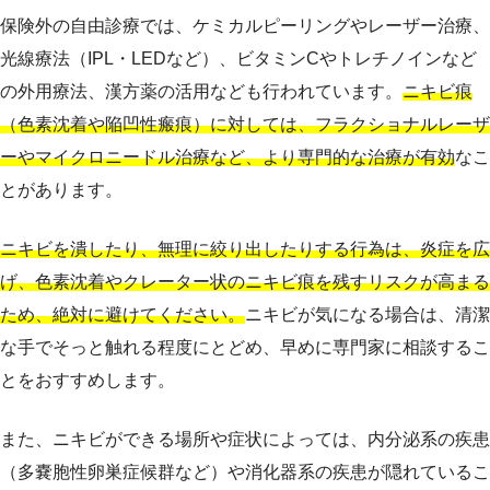
保険外の自由診療では、ケミカルピーリングやレーザー治療、
光線療法（IPL・LEDなど）、ビタミンCやトレチノインなど
の外用療法、漢方薬の活用なども行われています。
ニキビ痕
（色素沈着や陥凹性瘢痕）に対しては、フラクショナルレーザ
ーやマイクロニードル治療など、より専門的な治療が有効
なこ
とがあります。
ニキビを潰したり、無理に絞り出したりする行為は、炎症を広
げ、色素沈着やクレーター状のニキビ痕を残すリスクが高まる
ため、絶対に避けてください。
ニキビが気になる場合は、清潔
な手でそっと触れる程度にとどめ、早めに専門家に相談するこ
とをおすすめします。
また、ニキビができる場所や症状によっては、内分泌系の疾患
（多嚢胞性卵巣症候群など）や消化器系の疾患が隠れているこ