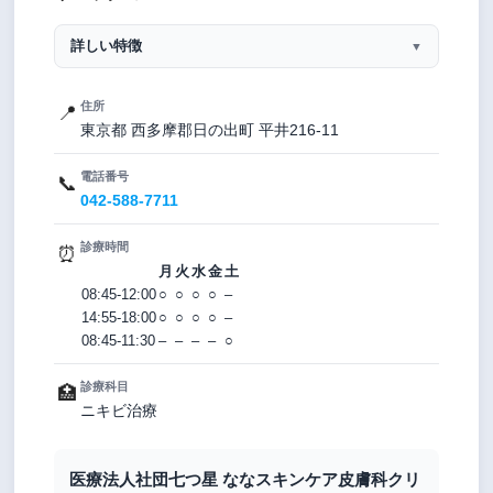
詳しい特徴
▼
住所
📍
東京都 西多摩郡日の出町 平井216-11
電話番号
📞
042-588-7711
診療時間
⏰
月
火
水
金
土
08:45-12:00
○
○
○
○
–
14:55-18:00
○
○
○
○
–
08:45-11:30
–
–
–
–
○
診療科目
🏥
ニキビ治療
医療法人社団七つ星 ななスキンケア皮膚科クリ