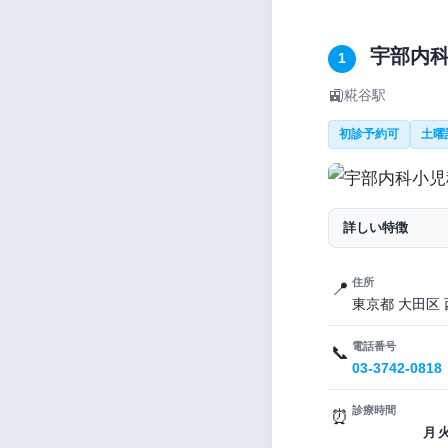
宇部内科
1
🚉
糀谷駅
初診予約可
土曜
詳しい特徴
住所
📍
東京都 大田区 
電話番号
📞
03-3742-0818
診療時間
⏰
月