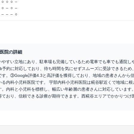
○
○
○
–
○
–
○
–
–
–
–
○
医院の詳細
いやすい立地にあり、駐車場も完備しているため電車でも車でも通院し
eb予約に対応しており、待ち時間を気にせずスムーズに受診できるため
す。③Google評価4.3と高評価を獲得しており、地域の患者さんから
いる内科小児科医院です。 宇部内科小児科医院は糀谷駅近くで地域に根
。内科と小児科を標榜し、幅広い年齢層の患者さんに対応しています。Goo
得ており、信頼できる診療が期待できます。西糀谷エリアでかかりつけ