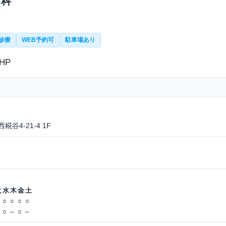
膚科
診療
WEB予約可
駐車場あり
糀谷4-21-4 1F
火
水
木
金
土
○
○
○
○
○
–
○
–