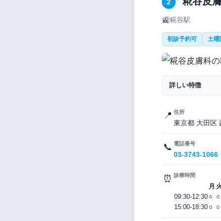
糀谷皮
2
🚉
糀谷駅
初診予約可
土曜
詳しい特徴
住所
📍
東京都 大田区 西
電話番号
📞
03-3743-1066
診療時間
⏰
月
09:30-12:30
○
○
15:00-18:30
○
○