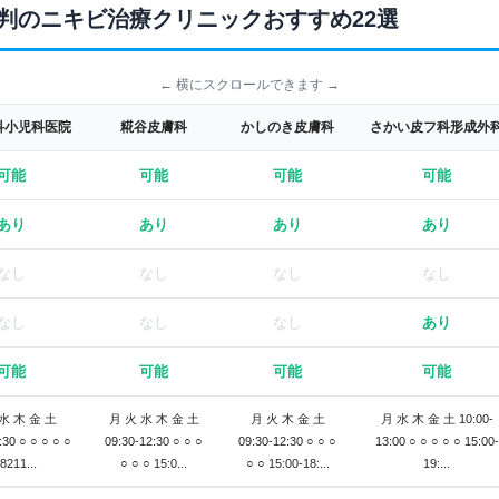
判のニキビ治療クリニックおすすめ22選
← 横にスクロールできます →
科小児科医院
糀谷皮膚科
かしのき皮膚科
さかい皮フ科形成外
可能
可能
可能
可能
あり
あり
あり
あり
なし
なし
なし
なし
なし
なし
なし
あり
可能
可能
可能
可能
水 木 金 土
月 火 水 木 金 土
月 火 木 金 土
月 水 木 金 土 10:00-
:30 ○ ○ ○ ○ ○
09:30-12:30 ○ ○ ○
09:30-12:30 ○ ○ ○
13:00 ○ ○ ○ ○ ○ 15:00-
8211...
○ ○ ○ 15:0...
○ ○ 15:00-18:...
19:...