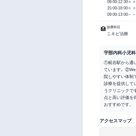
09:00-12:30
○
○
15:00-18:00
○
○
09:00-13:00
–
–
診療科目
🏥
ニキビ治療
宇部内科小児科
①糀谷駅から通
ています。②W
院しやすい体制で
診療を提供して
うクリニックです
点と高い評価を
おすすめです。
アクセスマップ