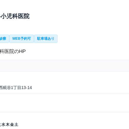
小児科医院
診療
WEB予約可
駐車場あり
西糀谷1丁目13-14
火
水
木
金
土