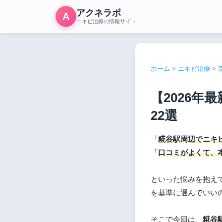
アクネラボ
A
ニキビ治療の情報サイト
ホーム
>
ニキビ治療
>
【2026
22選
「
糀谷駅周辺でニキ
「
口コミがよくて、
といった悩みを抱え
を基準に選んでいい
そこで今回は、
糀谷