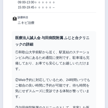
09:00-13:00
○
○
○
○
○
○
15:00-19:45
○
○
○
○
○
–
診療科目
🏥
ニキビ治療
医療法人誠人会 与田病院附属 ふじと台クリニ
ックの詳細
①和歌山大学前駅から近く、駅直結のステーショ
ンビル内にあるため通院に便利です。駐車場も完
備しており、お車でも安心してお越しいただけま
す。
②Web予約に対応しているため、24時間いつでも
ご都合の良い時間に予約が可能です。待ち時間を
気にせずスムーズに受診できる体制が整っていま
す。
③与田病院附属のクリニックとして、充実した医