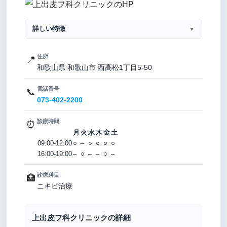
詳しい特徴
▼
住所
📍
和歌山県 和歌山市 西高松1丁目5-50
電話番号
📞
073-402-2200
診療時間
⏰
月
火
水
木
金
土
09:00-12:00
○
–
○
○
○
○
16:00-19:00
–
○
–
–
○
–
診療科目
🏥
ニキビ治療
上出皮フ科クリニックの詳細