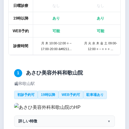
日曜診療
なし
なし
19時以降
あり
あり
WEB予約
可能
可能
月 木 10:00-12:00 ○ –
月 火 水 木 金 土 09:00-
診療時間
17:00-20:00 &#8211...
12:00 ○ – ○ ○ ○ ...
あさひ美容外科和歌山院
1
🚉
和歌山駅
初診予約可
19時以降
WEB予約可
駐車場あり
詳しい特徴
▼