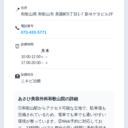
住所
📍
和歌山県 和歌山市 美園町5丁目1-7 新ヰゲタビル2F
電話番号
📞
073-433-5771
診療時間
⏰
月
木
10:00-12:00
○
–
17:00-20:00
–
○
診療科目
🏥
ニキビ治療
あさひ美容外科和歌山院の詳細
①和歌山駅からアクセス可能な立地で、駐車場も
完備されているため、電車でも車でも通いやすい
環境が整っています。②Web予約に対応してお
り、24時間いつでも都合の良い時間に予約手続き