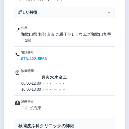
詳しい特徴
▼
住所
📍
和歌山県 和歌山市 九番丁4-1 ラウムズ和歌山九番
丁1階
電話番号
📞
073-422-5566
診療時間
⏰
月
火
水
木
金
土
08:00-12:00
○
○
○
○
○
○
16:00-18:00
○
–
○
–
○
–
診療科目
🏥
ニキビ治療
秋岡皮ふ科クリニックの詳細