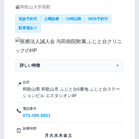
🚉
和歌山大学前駅
初診予約可
土曜診療
19時以降
WEB予約可
駐車場あり
詳しい特徴
▼
住所
📍
和歌山県 和歌山市 ふじと台6番地 ふじと台ステー
ションビル エスタシオン4F
電話番号
📞
073-499-8801
診療時間
⏰
月
火
水
木
金
土