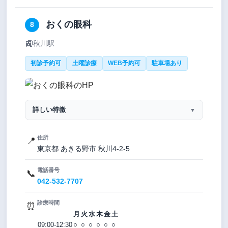
おくの眼科
8
🚉
秋川駅
初診予約可
土曜診療
WEB予約可
駐車場あり
詳しい特徴
▼
住所
📍
東京都 あきる野市 秋川4-2-5
電話番号
📞
042-532-7707
診療時間
⏰
月
火
水
木
金
土
09:00-12:30
○
○
○
○
○
○