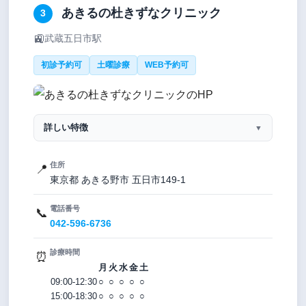
あきるの杜きずなクリニック
3
🚉
武蔵五日市駅
初診予約可
土曜診療
WEB予約可
詳しい特徴
▼
住所
📍
東京都 あきる野市 五日市149-1
電話番号
📞
042-596-6736
診療時間
⏰
月
火
水
金
土
09:00-12:30
○
○
○
○
○
15:00-18:30
○
○
○
○
○