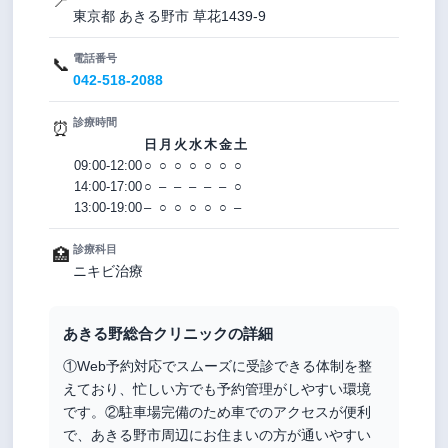
📍
東京都 あきる野市 草花1439-9
電話番号
📞
042-518-2088
診療時間
⏰
日
月
火
水
木
金
土
09:00-12:00
○
○
○
○
○
○
○
14:00-17:00
○
–
–
–
–
–
○
13:00-19:00
–
○
○
○
○
○
–
診療科目
🏥
ニキビ治療
あきる野総合クリニックの詳細
①Web予約対応でスムーズに受診できる体制を整
えており、忙しい方でも予約管理がしやすい環境
です。②駐車場完備のため車でのアクセスが便利
で、あきる野市周辺にお住まいの方が通いやすい