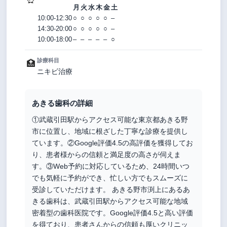
月
火
水
木
金
土
10:00-12:30
○
○
○
○
○
–
14:30-20:00
○
○
○
○
○
–
10:00-18:00
–
–
–
–
–
○
診療科目
🏥
ニキビ治療
あきる歯科の詳細
①武蔵引田駅からアクセス可能な東京都あきる野
市に位置し、地域に根ざした丁寧な診療を提供し
ています。②Google評価4.5の高評価を獲得してお
り、患者様からの信頼と満足度の高さが伺えま
す。③Web予約に対応しているため、24時間いつ
でも気軽に予約ができ、忙しい方でもスムーズに
受診していただけます。 あきる野市渕上にあるあ
きる歯科は、武蔵引田駅からアクセス可能な地域
密着型の歯科医院です。Google評価4.5と高い評価
を得ており、患者さんからの信頼も厚いクリニッ