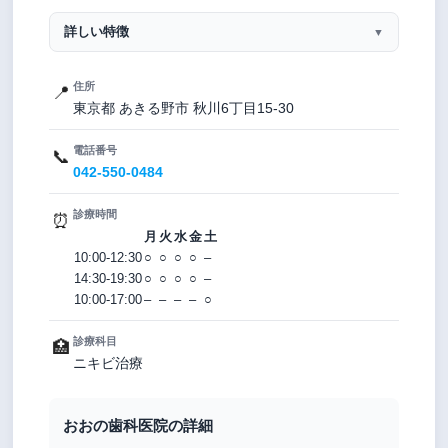
詳しい特徴
▼
住所
📍
東京都 あきる野市 秋川6丁目15-30
電話番号
📞
042-550-0484
診療時間
⏰
月
火
水
金
土
10:00-12:30
○
○
○
○
–
14:30-19:30
○
○
○
○
–
10:00-17:00
–
–
–
–
○
診療科目
🏥
ニキビ治療
おおの歯科医院の詳細