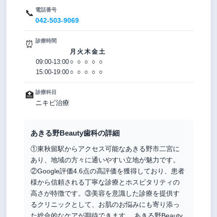
電話番号
📞
042-503-9069
診療時間
⏰
月
火
木
金
土
09:00-13:00
○
○
○
○
○
15:00-19:00
○
○
○
○
○
診療科目
🏥
ニキビ治療
あきる野Beauty歯科の詳細
①東秋留駅からアクセス可能なあきる野市二宮に
あり、地域の方々に通いやすい立地が魅力です。
②Google評価4.6点の高評価を獲得しており、患者
様から信頼される丁寧な診療とホスピタリティの
高さが特徴です。③美容を意識した診療を提供す
るクリニックとして、お肌のお悩みにも寄り添っ
た総合的なケアが期待できます。 あきる野Beauty