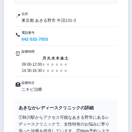
住所
📍
東京都 あきる野市 牛沼131-3
電話番号
📞
042-532-7053
診療時間
⏰
月
火
水
木
金
土
09:00-12:00
○
○
○
○
○
○
14:30-16:30
○
○
○
○
○
○
診療科目
🏥
ニキビ治療
あきなかレディースクリニックの詳細
①秋川駅からアクセス可能なあきる野市にあるレ
ディースクリニックで、女性特有のお悩みに寄り
添った診療を提供しています。②Web予約システ