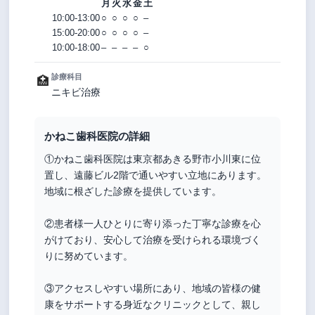
月
火
水
金
土
10:00-13:00
○
○
○
○
–
15:00-20:00
○
○
○
○
–
10:00-18:00
–
–
–
–
○
診療科目
🏥
ニキビ治療
かねこ歯科医院の詳細
①かねこ歯科医院は東京都あきる野市小川東に位
置し、遠藤ビル2階で通いやすい立地にあります。
地域に根ざした診療を提供しています。
②患者様一人ひとりに寄り添った丁寧な診療を心
がけており、安心して治療を受けられる環境づく
りに努めています。
③アクセスしやすい場所にあり、地域の皆様の健
康をサポートする身近なクリニックとして、親し