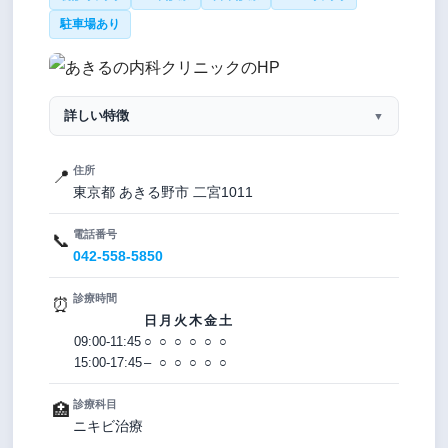
駐車場あり
詳しい特徴
▼
住所
📍
東京都 あきる野市 二宮1011
電話番号
📞
042-558-5850
診療時間
⏰
日
月
火
木
金
土
09:00-11:45
○
○
○
○
○
○
15:00-17:45
–
○
○
○
○
○
診療科目
🏥
ニキビ治療