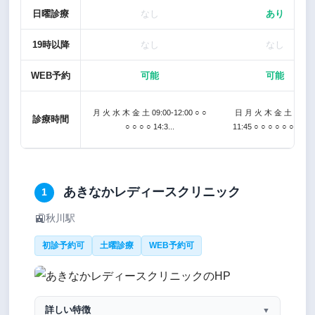
日曜診療
なし
あり
19時以降
なし
なし
WEB予約
可能
可能
月 火 水 木 金 土 09:00-12:00 ○ ○
日 月 火 木 金 土 09:00
診療時間
○ ○ ○ ○ 14:3...
11:45 ○ ○ ○ ○ ○ ○ 15:0..
あきなかレディースクリニック
1
🚉
秋川駅
初診予約可
土曜診療
WEB予約可
詳しい特徴
▼