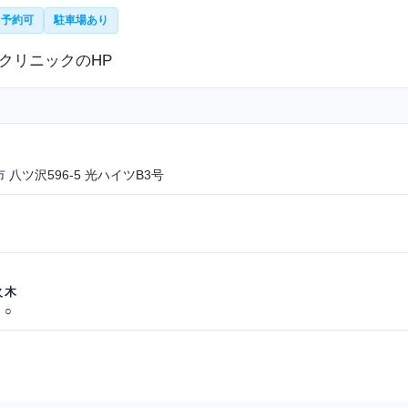
B予約可
駐車場あり
 八ツ沢596-5 光ハイツB3号
火
木
○