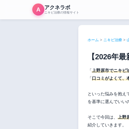
アクネラボ
A
ニキビ治療の情報サイト
ホーム
>
ニキビ治療
>
【2026
「
上野原市でニキビ
「
口コミがよくて、
といった悩みを抱え
を基準に選んでいい
そこで今回は、
上野
紹介していきます。