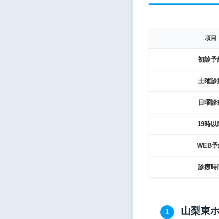
項目
初診予
土曜診
日曜診
19時以
WEB予
診療時
山梨東ホ
1