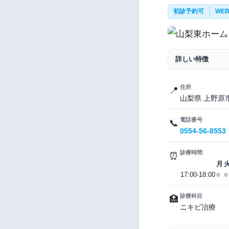
初診予約可
WE
詳しい特徴
住所
📍
山梨県 上野原市
電話番号
📞
0554-56-8553
診療時間
⏰
月
17:00-18:00
○
○
診療科目
🏥
ニキビ治療