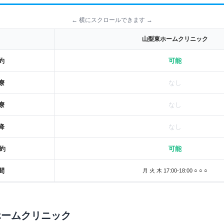
← 横にスクロールできます →
山梨東ホームクリニック
約
可能
療
なし
療
なし
降
なし
約
可能
間
月 火 木 17:00-18:00 ○ ○ ○
ームクリニック