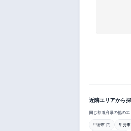
近隣エリアから探
同じ都道府県の他のエ
甲府市
甲斐
(7)