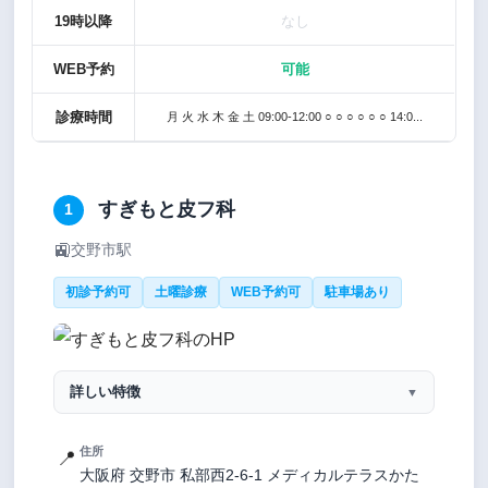
19時以降
なし
WEB予約
可能
診療時間
月 火 水 木 金 土 09:00-12:00 ○ ○ ○ ○ ○ ○ 14:0...
すぎもと皮フ科
1
🚉
交野市駅
初診予約可
土曜診療
WEB予約可
駐車場あり
詳しい特徴
▼
住所
📍
大阪府 交野市 私部西2-6-1 メディカルテラスかた