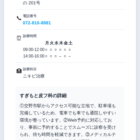
の 201号
電話番号
📞
072-810-8881
診療時間
⏰
月
火
水
木
金
土
09:00-12:00
○
○
○
○
○
○
14:00-16:00
○
○
○
–
○
–
診療科目
🏥
ニキビ治療
すぎもと皮フ科の詳細
①交野市駅からアクセス可能な立地で、駐車場も
完備しているため、電車でも車でも通院しやすい
環境が整っています。②Web予約に対応してお
り、事前に予約することでスムーズに診察を受け
られ、待ち時間を軽減できます。③メディカルテ