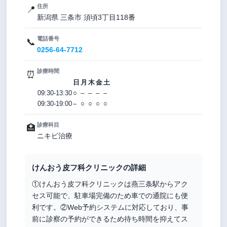
住所
📍
新潟県 三条市 須頃3丁目118番
電話番号
📞
0256-64-7712
診療時間
⏰
日
月
木
金
土
09:30-13:30
○
–
–
–
–
09:30-19:00
–
○
○
○
○
診療科目
🏥
ニキビ治療
けんおう皮フ科クリニックの詳細
①けんおう皮フ科クリニックは燕三条駅からアク
セス可能で、駐車場完備のため車での通院にも便
利です。②Web予約システムに対応しており、事
前に診察の予約ができるため待ち時間を抑えてス