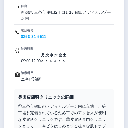
住所
📍
新潟県 三条市 鶴田2丁目1-15 鶴田メディカルゾー
ン内
電話番号
📞
0256-31-5511
診療時間
⏰
月
火
水
木
金
土
09:00-12:00
○
○
○
○
○
○
診療科目
🏥
ニキビ治療
奥田皮膚科クリニックの詳細
①三条市鶴田のメディカルゾーン内に立地し、駐
車場も完備されているため車でのアクセスが便利
な皮膚科クリニックです。②皮膚科専門クリニッ
クとして、ニキビをはじめとする様々な肌トラブ