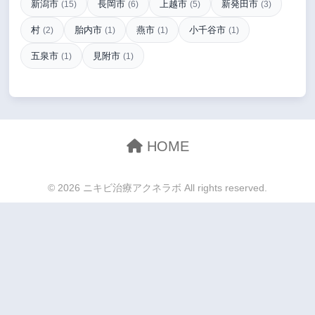
新潟市
長岡市
上越市
新発田市
(15)
(6)
(5)
(3)
村
胎内市
燕市
小千谷市
(2)
(1)
(1)
(1)
五泉市
見附市
(1)
(1)
HOME
© 2026 ニキビ治療アクネラボ All rights reserved.