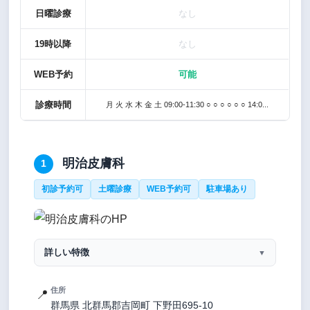
日曜診療
なし
19時以降
なし
WEB予約
可能
診療時間
月 火 水 木 金 土 09:00-11:30 ○ ○ ○ ○ ○ ○ 14:0...
明治皮膚科
1
初診予約可
土曜診療
WEB予約可
駐車場あり
詳しい特徴
▼
住所
📍
群馬県 北群馬郡吉岡町 下野田695-10