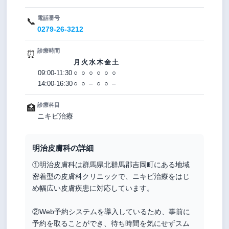
電話番号
📞
0279-26-3212
診療時間
⏰
月
火
水
木
金
土
09:00-11:30
○
○
○
○
○
○
14:00-16:30
○
○
–
○
○
–
診療科目
🏥
ニキビ治療
明治皮膚科の詳細
①明治皮膚科は群馬県北群馬郡吉岡町にある地域
密着型の皮膚科クリニックで、ニキビ治療をはじ
め幅広い皮膚疾患に対応しています。
②Web予約システムを導入しているため、事前に
予約を取ることができ、待ち時間を気にせずスム