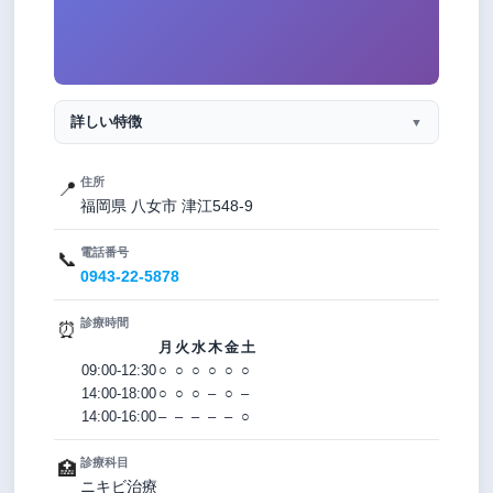
詳しい特徴
▼
住所
📍
福岡県 八女市 津江548-9
電話番号
📞
0943-22-5878
診療時間
⏰
月
火
水
木
金
土
09:00-12:30
○
○
○
○
○
○
14:00-18:00
○
○
○
–
○
–
14:00-16:00
–
–
–
–
–
○
診療科目
🏥
ニキビ治療