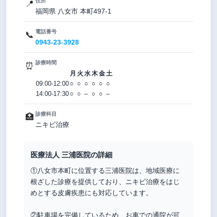
住所
📍
福岡県 八女市 本町497-1
電話番号
📞
0943-23-3928
診療時間
⏰
月
火
水
木
金
土
09:00-12:00
○
○
○
○
○
○
14:00-17:30
○
○
–
○
○
–
診療科目
🏥
ニキビ治療
医療法人 三浦医院の詳細
①八女市本町に位置する三浦医院は、地域医療に
根ざした診療を提供しており、ニキビ治療をはじ
めとする皮膚疾患にも対応しています。
②駐車場を完備しているため、お車での通院が可