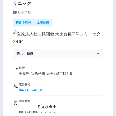
リニック
🚉
天王台駅
初診予約可
土曜診療
詳しい特徴
▼
住所
📍
千葉県 我孫子市 天王台2丁目9-5
電話番号
📞
04-7185-4112
診療時間
⏰
月
火
水
金
土
09:00-12:00
○
○
○
○
○