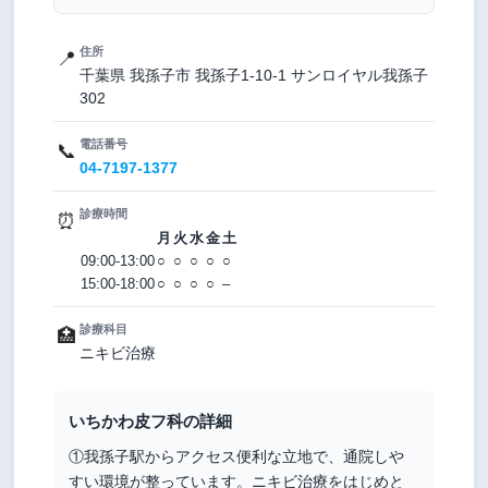
住所
📍
千葉県 我孫子市 我孫子1-10-1 サンロイヤル我孫子
302
電話番号
📞
04-7197-1377
診療時間
⏰
月
火
水
金
土
09:00-13:00
○
○
○
○
○
15:00-18:00
○
○
○
○
–
診療科目
🏥
ニキビ治療
いちかわ皮フ科の詳細
①我孫子駅からアクセス便利な立地で、通院しや
すい環境が整っています。ニキビ治療をはじめと