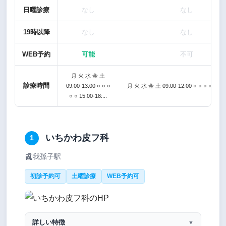
日曜診療
なし
なし
19時以降
なし
なし
WEB予約
可能
不可
月 火 水 金 土
診療時間
09:00-13:00 ○ ○ ○
月 火 水 金 土 09:00-12:00 ○ ○ ○ ○ ○ 15:0
○ ○ 15:00-18:...
いちかわ皮フ科
1
🚉
我孫子駅
初診予約可
土曜診療
WEB予約可
詳しい特徴
▼