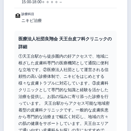
15:00-18:00
○
○
○
○
–
診療科目
🏥
ニキビ治療
医療法人社団良翔会 天王台皮フ科クリニックの
詳細
①天王台駅から徒歩圏内の好アクセスで、地域に
根ざした皮膚科専門の医療機関として通院に便利
な立地です。②医療法人社団として運営される信
頼性の高い診療体制で、ニキビをはじめとする
様々な皮膚トラブルに対応しています。③皮膚科
クリニックとして専門的な知識と経験を活かした
治療を提供し、お肌の悩みに寄り添った診療を行
っています。 天王台駅からアクセス可能な地域密
着型の皮膚科クリニックです。一般的な皮膚疾患
から専門的な治療まで幅広く対応し、地域の方々
の肌の健康をサポートしています。天王台エリア
で通いやすい皮膚科をお探しの方におすすめで