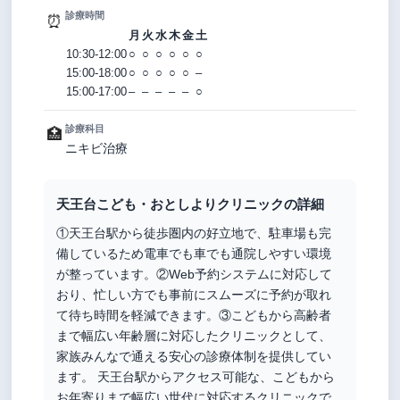
診療時間
⏰
月
火
水
木
金
土
10:30-12:00
○
○
○
○
○
○
15:00-18:00
○
○
○
○
○
–
15:00-17:00
–
–
–
–
–
○
診療科目
🏥
ニキビ治療
天王台こども・おとしよりクリニックの詳細
①天王台駅から徒歩圏内の好立地で、駐車場も完
備しているため電車でも車でも通院しやすい環境
が整っています。②Web予約システムに対応して
おり、忙しい方でも事前にスムーズに予約が取れ
て待ち時間を軽減できます。③こどもから高齢者
まで幅広い年齢層に対応したクリニックとして、
家族みんなで通える安心の診療体制を提供してい
ます。 天王台駅からアクセス可能な、こどもから
お年寄りまで幅広い世代に対応するクリニックで